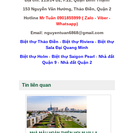
Địa chỉ: 213/14 D2, P.22, Quận Bình Thạnh
153 Nguyễn Văn Hưởng, Thảo Điền, Quận 2
Hotline
Mr Tuân 0901855999 ( Zalo - Viber -
Whatsapp)
Email: nguyentuan6868@gmail.com
Biệt thự Thảo Điền
-
Biệt thự Riviera
-
Biệt thự
Sala Đại Quang Minh
Biệt thự Holm
-
Biệt thự Saigon Pearl
-
Nhà đất
Quận 9
-
Nhà đất Quận 2
Tin liên quan