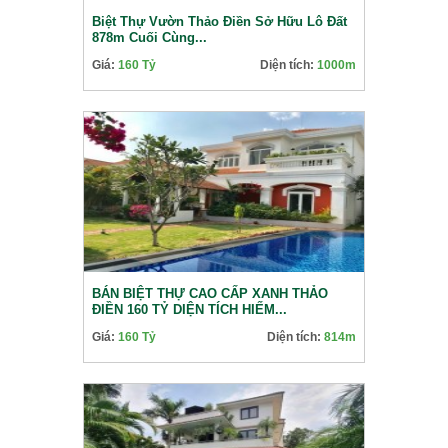
Biệt Thự Vườn Thảo Điền Sở Hữu Lô Đất
878m Cuối Cùng...
Giá:
160 Tỷ
Diện tích:
1000m
BÁN BIỆT THỰ CAO CẤP XANH THẢO
ĐIỀN 160 TỶ DIỆN TÍCH HIẾM...
Giá:
160 Tỷ
Diện tích:
814m