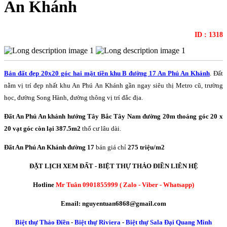
An Khánh
ID : 1318
Bán đất đẹp 20x20 góc hai mặt tiền khu B đường 17 An Phú An Khánh
. Đất
nằm vị trí đẹp nhất khu An Phú An Khánh gần ngay siêu thị Metro cũ, trường
học, đường Song Hành, đường thông vị trí đắc địa.
Đất An Phú An khánh hướng Tây Bắc Tây Nam đường 20m thoáng góc 20 x
20 vạt góc còn lại 387.5m2
thổ cư lâu dài.
Đất An Phú An Khánh đường 17
bán giá chỉ
275 triệu/m2
ĐẶT LỊCH XEM ĐẤT - BIỆT THỰ THẢO ĐIỀN LIÊN HỆ
Hotline
Mr Tuân 0901855999 ( Zalo - Viber - Whatsapp)
Email: nguyentuan6868@gmail.com
Biệt thự Thảo Điền
-
Biệt thự Riviera
-
Biệt thự Sala Đại Quang Minh