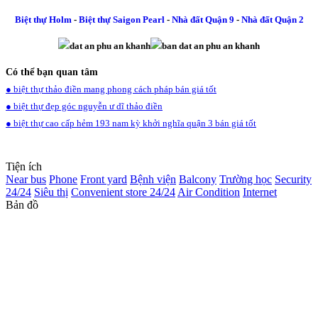
Biệt thự Holm
-
Biệt thự Saigon Pearl
-
Nhà đất Quận 9
-
Nhà đất Quận 2
Có thể bạn quan tâm
● biệt thự thảo điền mang phong cách pháp bán giá tốt
● biệt thự đẹp góc nguyễn ư dĩ thảo điền
● biệt thự cao cấp hẻm 193 nam kỳ khởi nghĩa quận 3 bán giá tốt
Tiện ích
Near bus
Phone
Front yard
Bệnh viện
Balcony
Trường học
Security
24/24
Siêu thị
Convenient store 24/24
Air Condition
Internet
Bản đồ