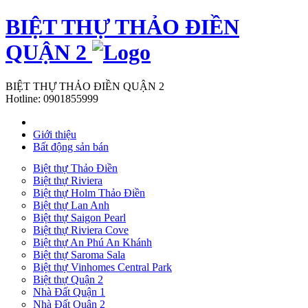
BIỆT THỰ THẢO ĐIỀN
QUẬN 2
BIỆT THỰ THẢO ĐIỀN QUẬN 2
Hotline:
0901855999
Giới thiệu
Bất động sản bán
Biệt thự Thảo Điền
Biệt thự Riviera
Biệt thự Holm Thảo Điền
Biệt thự Lan Anh
Biệt thự Saigon Pearl
Biệt thự Riviera Cove
Biệt thự An Phú An Khánh
Biệt thự Saroma Sala
Biệt thự Vinhomes Central Park
Biệt thự Quận 2
Nhà Đất Quận 1
Nhà Đất Quận 2