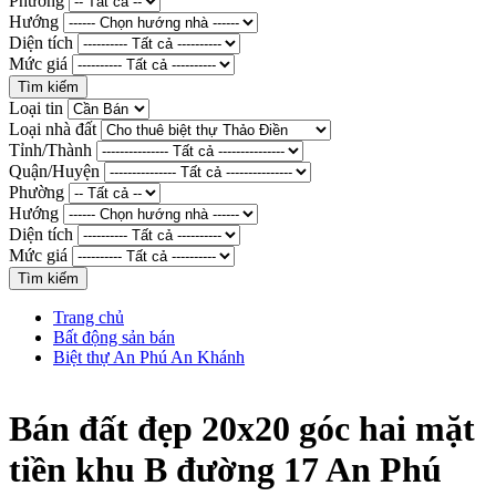
Phường
Hướng
Diện tích
Mức giá
Loại tin
Loại nhà đất
Tỉnh/Thành
Quận/Huyện
Phường
Hướng
Diện tích
Mức giá
Trang chủ
Bất động sản bán
Biệt thự An Phú An Khánh
Bán đất đẹp 20x20 góc hai mặt
tiền khu B đường 17 An Phú