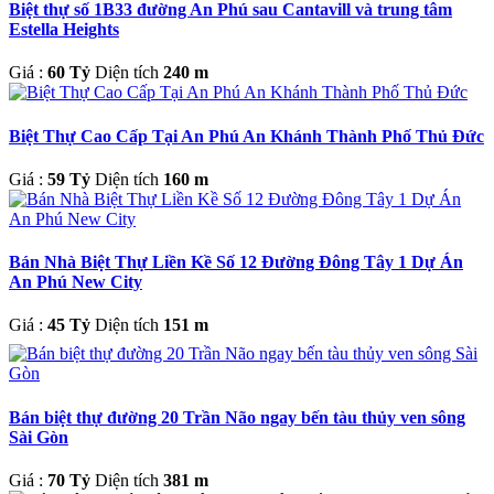
Biệt thự số 1B33 đường An Phú sau Cantavill và trung tâm
Estella Heights
Giá :
60 Tỷ
Diện tích
240 m
Biệt Thự Cao Cấp Tại An Phú An Khánh Thành Phố Thủ Đức
Giá :
59 Tỷ
Diện tích
160 m
Bán Nhà Biệt Thự Liền Kề Số 12 Đường Đông Tây 1 Dự Án
An Phú New City
Giá :
45 Tỷ
Diện tích
151 m
Bán biệt thự đường 20 Trần Não ngay bến tàu thủy ven sông
Sài Gòn
Giá :
70 Tỷ
Diện tích
381 m