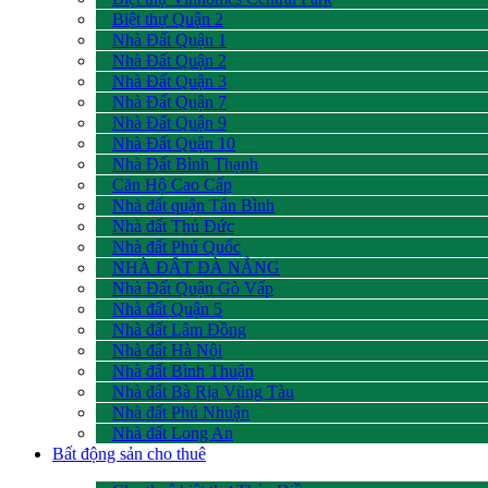
Biệt thự Quận 2
Nhà Đất Quận 1
Nhà Đất Quận 2
Nhà Đất Quận 3
Nhà Đất Quận 7
Nhà Đất Quận 9
Nhà Đất Quận 10
Nhà Đất Bình Thạnh
Căn Hộ Cao Cấp
Nhà đất quận Tân Bình
Nhà đất Thủ Đức
Nhà đất Phú Quốc
NHÀ ĐẤT ĐÀ NẴNG
Nhà Đất Quận Gò Vấp
Nhà đất Quận 5
Nhà đất Lâm Đồng
Nhà đất Hà Nội
Nhà đất Bình Thuận
Nhà đất Bà Rịa Vũng Tàu
Nhà đất Phú Nhuận
Nhà đất Long An
Bất động sản cho thuê