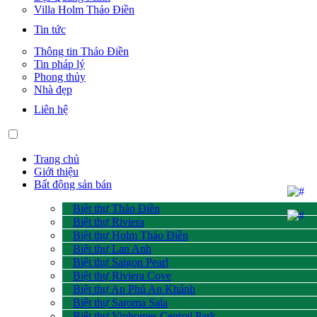
Villa Holm Thảo Điền
Tin tức
Thông tin Thảo Điền
Tin pháp lý
Phong thủy
Nhà đẹp
Liên hệ
Trang chủ
Giới thiệu
Bất động sản bán
Biệt thự Thảo Điền
Biệt thự Riviera
Biệt thự Holm Thảo Điền
Biệt thự Lan Anh
Biệt thự Saigon Pearl
Biệt thự Riviera Cove
Biệt thự An Phú An Khánh
Biệt thự Saroma Sala
Biệt thự Vinhomes Central Park