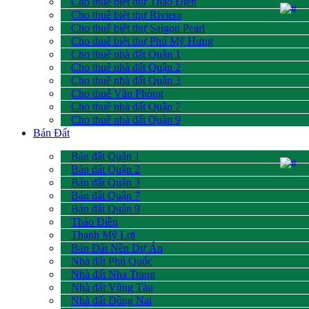
Cho thuê biệt thự Thảo Điền
Cho thuê biệt thự Riviera
Cho thuê biệt thự Saigon Pearl
Cho thuê biệt thự Phú Mỹ Hưng
Cho thuê nhà đất Quận 1
Cho thuê nhà đất Quận 2
Cho thuê nhà đất Quận 3
Cho thuê Văn Phòng
Cho thuê nhà đất Quận 7
Cho thuê nhà đất Quận 9
Bán Đất
Bán đất Quận 1
Bán đất Quận 2
Bán đất Quận 3
Bán đất Quận 7
Bán đất Quận 9
Thảo Điền
Thạnh Mỹ Lợi
Bán Đất Nền Dự Án
Nhà đất Phú Quốc
Nhà đất Nha Trang
Nhà đất Vũng Tàu
Nhà đất Đồng Nai