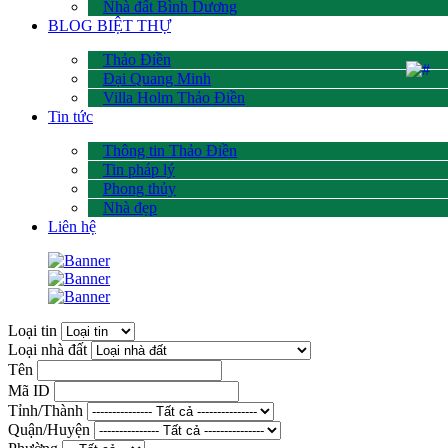
Nhà đất Bình Dương
BLOG BIỆT THỰ
Thảo Điền
Đại Quang Minh
Villa Holm Thảo Điền
Tin tức
Thông tin Thảo Điền
Tin pháp lý
Phong thủy
Nhà đẹp
Liên hệ
Loại tin
Loại nhà đất
Tên
Mã ID
Tỉnh/Thành
Quận/Huyện