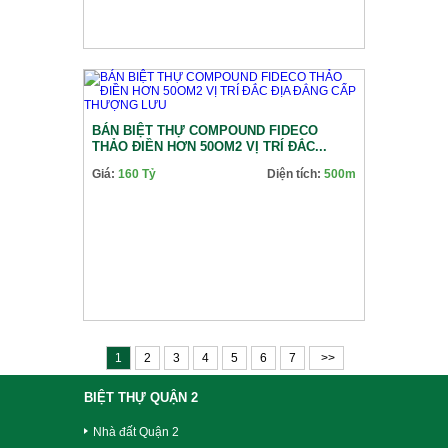
BÁN BIỆT THỰ COMPOUND FIDECO
THẢO ĐIỀN HƠN 50OM2 VỊ TRÍ ĐẮC...
Giá:
160 Tỷ
Diện tích:
500m
1
2
3
4
5
6
7
>>
BIỆT THỰ QUẬN 2
Nhà đất Quận 2