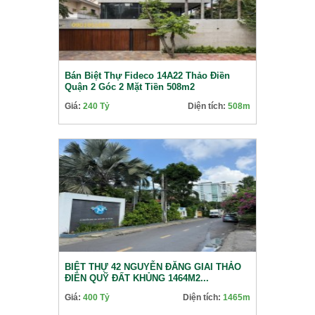
Bán Biệt Thự Fideco 14A22 Thảo Điền
Quận 2 Góc 2 Mặt Tiền 508m2
Giá:
240 Tỷ
Diện tích:
508m
BIỆT THỰ 42 NGUYỄN ĐĂNG GIAI THẢO
ĐIỀN QUỸ ĐẤT KHỦNG 1464M2...
Giá:
400 Tỷ
Diện tích:
1465m