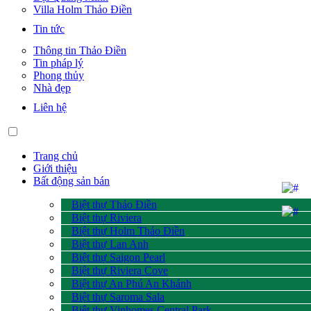
Villa Holm Thảo Điền
Tin tức
Thông tin Thảo Điền
Tin pháp lý
Phong thủy
Nhà đẹp
Liên hệ
Trang chủ
Giới thiệu
Bất động sản bán
Biệt thự Thảo Điền
Biệt thự Riviera
Biệt thự Holm Thảo Điền
Biệt thự Lan Anh
Biệt thự Saigon Pearl
Biệt thự Riviera Cove
Biệt thự An Phú An Khánh
Biệt thự Saroma Sala
Biệt thự Vinhomes Central Park