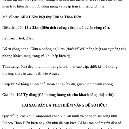
kiến trúc hiện đại, tối ưu công năng và ngập tràn ánh sáng tự nhiên.
Mã số căn:
14B11 Khu biệt thự Fideco Thảo Điền.
Diện tích đất:
13 x 25m (Diện tích vuông vức, khuôn viên rộng rãi).
Kết cấu: 1 trệt, 2 lầu.
Bố trí công năng: Gồm 4 phòng ngủ lớn (thiết kế WC riêng biệt tạo sự riêng tư),
phòng khách sang trọng và khu bếp hiện đại.
Tình trạng: Nhà đẹp như hình, trang bị nội thất cao cấp, thiết kế mở thông
thoáng, chỉ cần xách vali vào ở ngay.
Pháp lý: Sổ hồng chính chủ, hoàn công đầy đủ, giao dịch nhanh chóng.
Giá bán:
105 Tỷ đồng (Có thương lượng tốt cho khách hàng thiện chí).
TẠI SAO ĐÂY LÀ THỜI ĐIỂM VÀNG ĐỂ SỞ HỮU?
Quỹ đất tại các khu Compound khép kín, an ninh và có vị trí sát sông như
Fideco Thảo Điền hiện nay gần như đã cạn kiệt. Cả hai sản phẩm trên đều sở