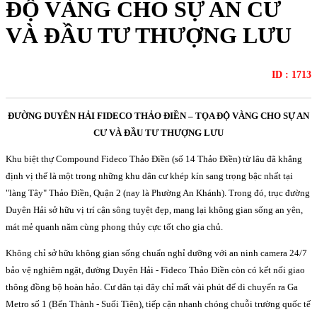
ĐỘ VÀNG CHO SỰ AN CƯ
VÀ ĐẦU TƯ THƯỢNG LƯU
ID : 1713
ĐƯỜNG DUYÊN HẢI FIDECO THẢO ĐIỀN – TỌA ĐỘ VÀNG CHO SỰ AN
CƯ VÀ ĐẦU TƯ THƯỢNG LƯU
Khu biệt thự Compound Fideco Thảo Điền (số 14 Thảo Điền) từ lâu đã khẳng
định vị thế là một trong những khu dân cư khép kín sang trọng bậc nhất tại
"làng Tây" Thảo Điền, Quận 2 (nay là Phường An Khánh). Trong đó, trục đường
Duyên Hải sở hữu vị trí cận sông tuyệt đẹp, mang lại không gian sống an yên,
mát mẻ quanh năm cùng phong thủy cực tốt cho gia chủ.
Không chỉ sở hữu không gian sống chuẩn nghỉ dưỡng với an ninh camera 24/7
bảo vệ nghiêm ngặt, đường Duyên Hải - Fideco Thảo Điền còn có kết nối giao
thông đồng bộ hoàn hảo. Cư dân tại đây chỉ mất vài phút để di chuyển ra Ga
Metro số 1 (Bến Thành - Suối Tiên), tiếp cận nhanh chóng chuỗi trường quốc tế