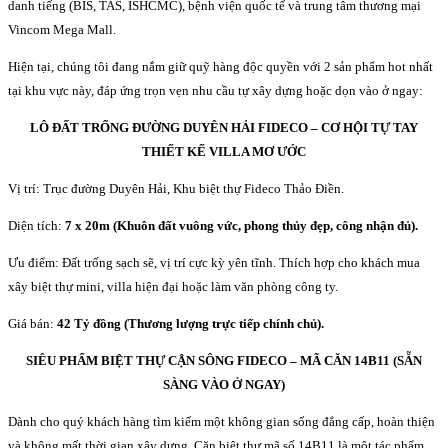
danh tiếng (BIS, TAS, ISHCMC), bệnh viện quốc tế và trung tâm thương mại
Vincom Mega Mall.
Hiện tại, chúng tôi đang nắm giữ quỹ hàng độc quyền với 2 sản phẩm hot nhất
tại khu vực này, đáp ứng trọn vẹn nhu cầu tự xây dựng hoặc dọn vào ở ngay:
LÔ ĐẤT TRỐNG ĐƯỜNG DUYÊN HẢI FIDECO – CƠ HỘI TỰ TAY
THIẾT KẾ VILLA MƠ ƯỚC
Vị trí: Trục đường Duyên Hải, Khu biệt thự Fideco Thảo Điền.
Diện tích:
7 x 20m (Khuôn đất vuông vức, phong thủy đẹp, công nhận đủ).
Ưu điểm: Đất trống sạch sẽ, vị trí cực kỳ yên tĩnh. Thích hợp cho khách mua
xây biệt thự mini, villa hiện đại hoặc làm văn phòng công ty.
Giá bán:
42 Tỷ đồng (Thương lượng trực tiếp chính chủ).
SIÊU PHẨM BIỆT THỰ CẬN SÔNG FIDECO – MÃ CĂN 14B11 (SẴN
SÀNG VÀO Ở NGAY)
Dành cho quý khách hàng tìm kiếm một không gian sống đẳng cấp, hoàn thiện
và không mất thời gian xây dựng. Căn biệt thự mã số 14B11 là một tác phẩm