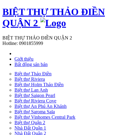
BIỆT THỰ THẢO ĐIỀN
QUẬN 2
BIỆT THỰ THẢO ĐIỀN QUẬN 2
Hotline:
0901855999
Giới thiệu
Bất động sản bán
Biệt thự Thảo Điền
Biệt thự Riviera
Biệt thự Holm Thảo Điền
Biệt thự Lan Anh
Biệt thự Saigon Pearl
Biệt thự Riviera Cove
Biệt thự An Phú An Khánh
Biệt thự Saroma Sala
Biệt thự Vinhomes Central Park
Biệt thự Quận 2
Nhà Đất Quận 1
Nhà Đất Quận 2