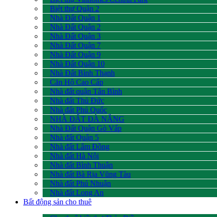
Biệt thự Quận 2
Nhà Đất Quận 1
Nhà Đất Quận 2
Nhà Đất Quận 3
Nhà Đất Quận 7
Nhà Đất Quận 9
Nhà Đất Quận 10
Nhà Đất Bình Thạnh
Căn Hộ Cao Cấp
Nhà đất quận Tân Bình
Nhà đất Thủ Đức
Nhà đất Phú Quốc
NHÀ ĐẤT ĐÀ NẴNG
Nhà Đất Quận Gò Vấp
Nhà đất Quận 5
Nhà đất Lâm Đồng
Nhà đất Hà Nội
Nhà đất Bình Thuận
Nhà đất Bà Rịa Vũng Tàu
Nhà đất Phú Nhuận
Nhà đất Long An
Bất động sản cho thuê