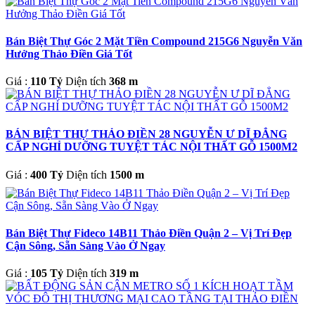
Bán Biệt Thự Góc 2 Mặt Tiền Compound 215G6 Nguyễn Văn
Hưởng Thảo Điền Giá Tốt
Giá :
110 Tỷ
Diện tích
368 m
BÁN BIỆT THỰ THẢO ĐIỀN 28 NGUYỄN Ư DĨ ĐẲNG
CẤP NGHỈ DƯỠNG TUYỆT TÁC NỘI THẤT GỖ 1500M2
Giá :
400 Tỷ
Diện tích
1500 m
Bán Biệt Thự Fideco 14B11 Thảo Điền Quận 2 – Vị Trí Đẹp
Cận Sông, Sẵn Sàng Vào Ở Ngay
Giá :
105 Tỷ
Diện tích
319 m