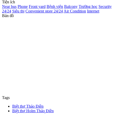
Tiện ích
Near bus
Phone
Front yard
Bệnh viện
Balcony
Trường học
Security
24/24
Siêu thị
Convenient store 24/24
Air Condition
Internet
Bản đồ
Tags
Biệt thự Thảo Điền
Biệt thự Holm Thảo Điền