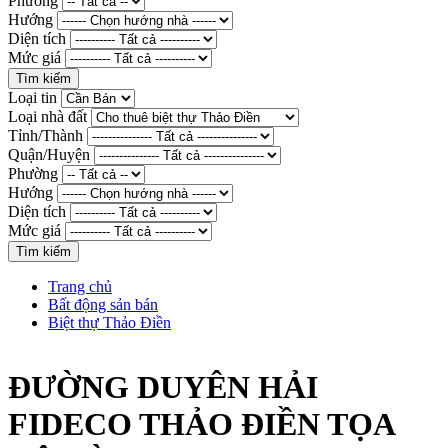
Phường
Hướng
Diện tích
Mức giá
Loại tin
Loại nhà đất
Tỉnh/Thành
Quận/Huyện
Phường
Hướng
Diện tích
Mức giá
Trang chủ
Bất động sản bán
Biệt thự Thảo Điền
ĐƯỜNG DUYÊN HẢI
FIDECO THẢO ĐIỀN TỌA