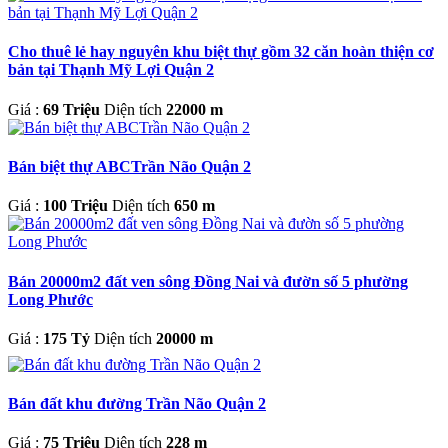
Cho thuê lẻ hay nguyên khu biệt thự gồm 32 căn hoàn thiện cơ
bản tại Thạnh Mỹ Lợi Quận 2
Giá :
69 Triệu
Diện tích
22000 m
Bán biệt thự ABCTrần Não Quận 2
Giá :
100 Triệu
Diện tích
650 m
Bán 20000m2 đất ven sông Đồng Nai và đườn số 5 phường
Long Phước
Giá :
175 Tỷ
Diện tích
20000 m
Bán đất khu đường Trần Não Quận 2
Giá :
75 Triệu
Diện tích
228 m