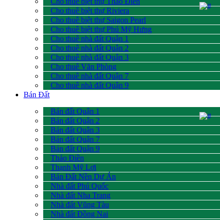
Cho thuê biệt thự Thảo Điền
Cho thuê biệt thự Riviera
Cho thuê biệt thự Saigon Pearl
Cho thuê biệt thự Phú Mỹ Hưng
Cho thuê nhà đất Quận 1
Cho thuê nhà đất Quận 2
Cho thuê nhà đất Quận 3
Cho thuê Văn Phòng
Cho thuê nhà đất Quận 7
Cho thuê nhà đất Quận 9
Bán Đất
Bán đất Quận 1
Bán đất Quận 2
Bán đất Quận 3
Bán đất Quận 7
Bán đất Quận 9
Thảo Điền
Thạnh Mỹ Lợi
Bán Đất Nền Dự Án
Nhà đất Phú Quốc
Nhà đất Nha Trang
Nhà đất Vũng Tàu
Nhà đất Đồng Nai