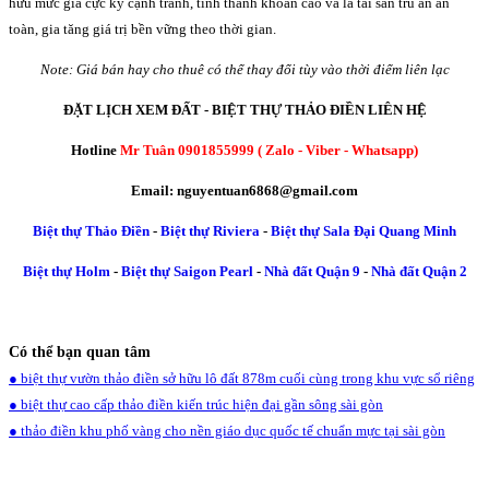
hữu mức giá cực kỳ cạnh tranh, tính thanh khoản cao và là tài sản trú ẩn an
toàn, gia tăng giá trị bền vững theo thời gian.
Note: Giá bán hay cho thuê có thể thay đổi tùy vào thời điểm liên lạc
ĐẶT LỊCH XEM ĐẤT - BIỆT THỰ THẢO ĐIỀN LIÊN HỆ
Hotline
Mr Tuân 0901855999 ( Zalo - Viber - Whatsapp)
Email: nguyentuan6868@gmail.com
Biệt thự Thảo Điền
-
Biệt thự Riviera
-
Biệt thự Sala Đại Quang Minh
Biệt thự Holm
-
Biệt thự Saigon Pearl
-
Nhà đất Quận 9
-
Nhà đất Quận 2
Có thể bạn quan tâm
● biệt thự vườn thảo điền sở hữu lô đất 878m cuối cùng trong khu vực sổ riêng
● biệt thự cao cấp thảo điền kiến trúc hiện đại gần sông sài gòn
● thảo điền khu phố vàng cho nền giáo dục quốc tế chuẩn mực tại sài gòn