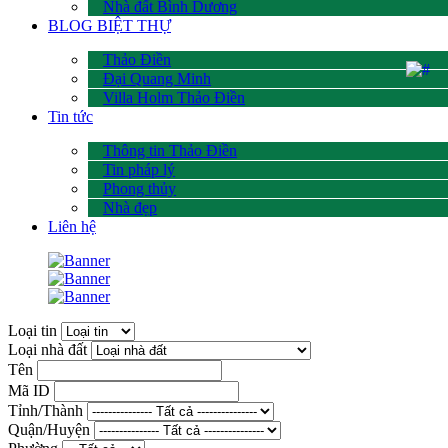
Nhà đất Bình Dương
BLOG BIỆT THỰ
Thảo Điền
Đại Quang Minh
Villa Holm Thảo Điền
Tin tức
Thông tin Thảo Điền
Tin pháp lý
Phong thủy
Nhà đẹp
Liên hệ
Loại tin
Loại nhà đất
Tên
Mã ID
Tỉnh/Thành
Quận/Huyện