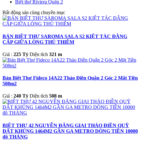
Biệt thự Riviera Quận 2
Bất động sản cùng chuyên mục
BÁN BIỆT THỰ SAROMA SALA S2 KIỆT TÁC ĐẲNG
CẤP GIỮA LÒNG THỦ THIÊM
Giá :
225 Tỷ
Diện tích
321 m
Bán Biệt Thự Fideco 14A22 Thảo Điền Quận 2 Góc 2 Mặt Tiền
508m2
Giá :
240 Tỷ
Diện tích
508 m
BIỆT THỰ 42 NGUYỄN ĐĂNG GIAI THẢO ĐIỀN QUỸ
ĐẤT KHỦNG 1464M2 GẦN GA METRO DÒNG TIỀN 10000
đô THÁNG