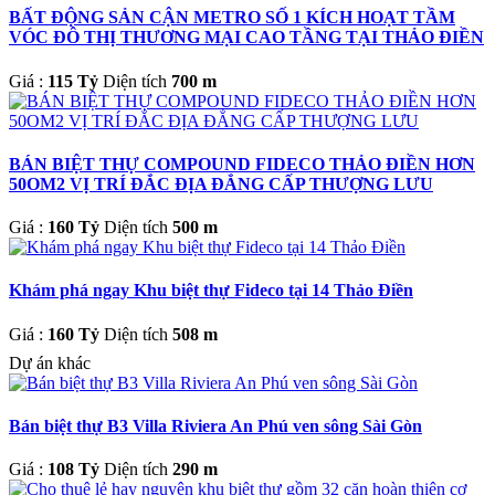
BẤT ĐỘNG SẢN CẬN METRO SỐ 1 KÍCH HOẠT TẦM
VÓC ĐÔ THỊ THƯƠNG MẠI CAO TẦNG TẠI THẢO ĐIỀN
Giá :
115 Tỷ
Diện tích
700 m
BÁN BIỆT THỰ COMPOUND FIDECO THẢO ĐIỀN HƠN
50OM2 VỊ TRÍ ĐẮC ĐỊA ĐẲNG CẤP THƯỢNG LƯU
Giá :
160 Tỷ
Diện tích
500 m
Khám phá ngay Khu biệt thự Fideco tại 14 Thảo Điền
Giá :
160 Tỷ
Diện tích
508 m
Dự án khác
Bán biệt thự B3 Villa Riviera An Phú ven sông Sài Gòn
Giá :
108 Tỷ
Diện tích
290 m