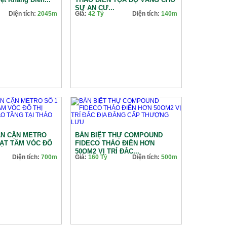
SỰ AN CƯ...
Diện tích:
2045m
Giá:
42 Tỷ
Diện tích:
140m
ẢN CẬN METRO
BÁN BIỆT THỰ COMPOUND
OẠT TẦM VÓC ĐÔ
FIDECO THẢO ĐIỀN HƠN
50OM2 VỊ TRÍ ĐẮC...
Diện tích:
700m
Giá:
160 Tỷ
Diện tích:
500m