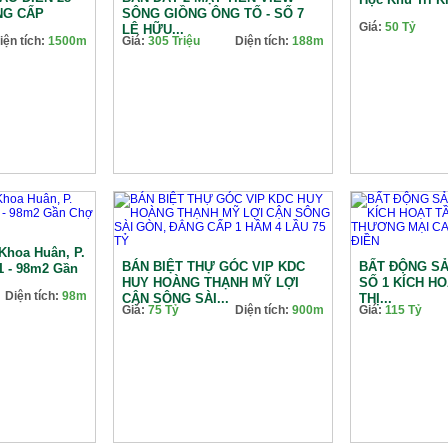
NG CẤP
SÔNG GIỒNG ÔNG TỐ - SỐ 7
Giá:
50 Tỷ
LÊ HỮU...
iện tích:
1500m
Giá:
305 Triệu
Diện tích:
188m
Khoa Huân, P.
BÁN BIỆT THỰ GÓC VIP KDC
BẤT ĐỘNG S
1 - 98m2 Gần
HUY HOÀNG THẠNH MỸ LỢI
SỐ 1 KÍCH H
Diện tích:
98m
CẬN SÔNG SÀI...
THỊ...
Giá:
75 Tỷ
Diện tích:
900m
Giá:
115 Tỷ