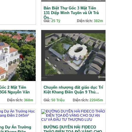
Bán Biệt Thự Góc 3 Mặt Tiền
131 Diệp Minh Tuyền và Út Trà
Ôn...
Giá:
25 Tỷ
Diện tích:
382m
Góc 2 Mặt Tiền
Chuyển nhượng đất giáo dục Trí
5G6 Nguyễn Văn
Kiệt Khang Điền Quận 9 Thủ...
Diện tích:
368m
Giá:
50 Triệu
Diện tích:
22045m
ng Dự Án Trường
ĐƯỜNG DUYÊN HẢI FIDECO
ệt Khang Điền...
THẢO ĐIỀN TỌA ĐỘ VÀNG CHO