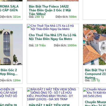
AROMA SALA
Bán Biệt Thự Fideco 14A22
G CẤP GIỮA
Thảo Điền Quận 2 Góc 2 Mặt
Tiền 508m2
Diện tích:
321m
Giá:
240 Tỷ
Diện tích:
508m
Cho Thuê Tòa Nhà 175 Xa Lộ Hà
Nội Thảo Điền Ngay Ga Metro
Giá:
19 Triệu
Diện tích:
1000m
 Điền Góc 2
Bán Biệt Thự 
Hợp Đồng...
Compound 21
Hưởng...
Diện tích:
120m
Giá:
110 Tỷ
Chuyển Nhượ
ẢO ĐIỀN 28
BÁN ĐẤT 2 MẶT TIỀN VIEW
Học Khu Trí Ki