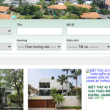
Tên
Mã ID
Hướng
Diện tích
BIỆT THỰ 42
GIAI THẢO Đ
KHỦNG 1464M2
Giá:
400 Tỷ