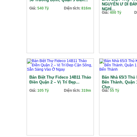
NGUYỄN Ư DĨ ĐẲ
Giá:
540 Tỷ
Diện tích:
816m
NGHỈ...
Giá:
400 Tỷ
D
Bán Biệt Thự Fideco 14B11 Thảo
Bán Nhà 65/3 Thủ 
Điền Quận 2 – Vị Trí Đẹp...
Bến Thành, Quận 
Chợ...
Giá:
105 Tỷ
Diện tích:
319m
Giá:
55 Tỷ