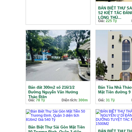
BÁN BIỆT THỰ S
S2 KIỆT TÁC ĐẲN
LÒNG THỦ...
Giá:
225 Tỷ
Bán đất 300m2 số 216/1/2
Bán Tòa Nhà Thảo
Đường Nguyễn Văn Hưởng
Mặt Tiền đường 9 
Thảo Điền
Giá:
78 Tỷ
Diện tích:
300m
Giá:
31 Tỷ
Bán Biệt Thự Sài Gòn Mặt Tiền
BÁN BIỆT THỰ TH
50 Trương Định, Quận 3 diện...