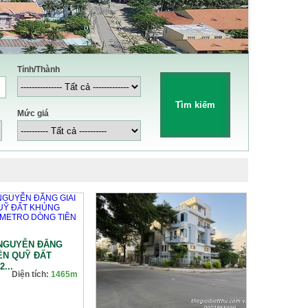
Tỉnh/Thành
Mức giá
 NGUYỄN ĐĂNG
IỀN QUỸ ĐẤT
...
Diện tích:
1465m