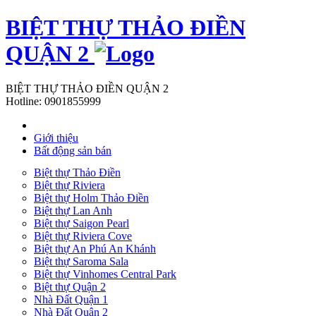
BIỆT THỰ THẢO ĐIỀN
QUẬN 2
BIỆT THỰ THẢO ĐIỀN QUẬN 2
Hotline:
0901855999
Giới thiệu
Bất động sản bán
Biệt thự Thảo Điền
Biệt thự Riviera
Biệt thự Holm Thảo Điền
Biệt thự Lan Anh
Biệt thự Saigon Pearl
Biệt thự Riviera Cove
Biệt thự An Phú An Khánh
Biệt thự Saroma Sala
Biệt thự Vinhomes Central Park
Biệt thự Quận 2
Nhà Đất Quận 1
Nhà Đất Quận 2