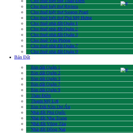
Cho thuê biệt thự Thảo Điền
Cho thuê biệt thự Riviera
Cho thuê biệt thự Saigon Pearl
Cho thuê biệt thự Phú Mỹ Hưng
Cho thuê nhà đất Quận 1
Cho thuê nhà đất Quận 2
Cho thuê nhà đất Quận 3
Cho thuê Văn Phòng
Cho thuê nhà đất Quận 7
Cho thuê nhà đất Quận 9
Bán Đất
Bán đất Quận 1
Bán đất Quận 2
Bán đất Quận 3
Bán đất Quận 7
Bán đất Quận 9
Thảo Điền
Thạnh Mỹ Lợi
Bán Đất Nền Dự Án
Nhà đất Phú Quốc
Nhà đất Nha Trang
Nhà đất Vũng Tàu
Nhà đất Đồng Nai