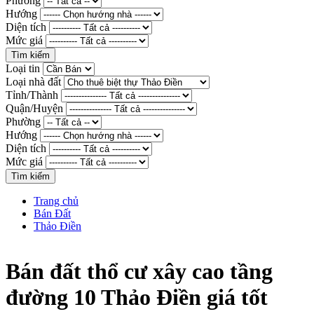
Phường
Hướng
Diện tích
Mức giá
Loại tin
Loại nhà đất
Tỉnh/Thành
Quận/Huyện
Phường
Hướng
Diện tích
Mức giá
Trang chủ
Bán Đất
Thảo Điền
Bán đất thổ cư xây cao tầng
đường 10 Thảo Điền giá tốt