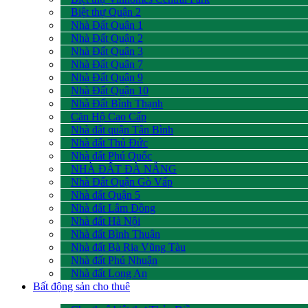
Biệt thự Quận 2
Nhà Đất Quận 1
Nhà Đất Quận 2
Nhà Đất Quận 3
Nhà Đất Quận 7
Nhà Đất Quận 9
Nhà Đất Quận 10
Nhà Đất Bình Thạnh
Căn Hộ Cao Cấp
Nhà đất quận Tân Bình
Nhà đất Thủ Đức
Nhà đất Phú Quốc
NHÀ ĐẤT ĐÀ NẴNG
Nhà Đất Quận Gò Vấp
Nhà đất Quận 5
Nhà đất Lâm Đồng
Nhà đất Hà Nội
Nhà đất Bình Thuận
Nhà đất Bà Rịa Vũng Tàu
Nhà đất Phú Nhuận
Nhà đất Long An
Bất động sản cho thuê