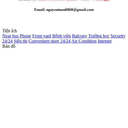
Email: nguyentuan6868@gmail.com
Tiện ích
Near bus
Phone
Front yard
Bệnh viện
Balcony
Trường học
Security
24/24
Siêu thị
Convenient store 24/24
Air Condition
Internet
Bản đồ