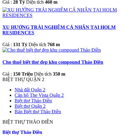
Giá :
28 Tỷ
Diện tích
460 m
XU HƯỚNG TRẢI NGHIỆM CÁ NHÂN TẠI HOLM
RESIDENCES
Giá :
131 Tỷ
Diện tích
768 m
Cho thuê biệt thự đẹp khu compound Thảo Điền
Giá :
150 Triệu
Diện tích
350 m
BIỆT THỰ QUẬN 2
Nhà đất Quận 2
Căn hộ The Vista Quận 2
Biệt thự Thảo Điền
Biệt thự Quận 2
Bán Biệt thự Thảo Điền
BIỆT THỰ THẢO ĐIỀN
Biệt thự Thảo Điền