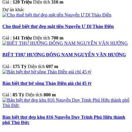
Giá :
120 Triệu
Diện tích
316 m
Dự án khác
Cho thuê biệt thự đẹp mặt tiền Nguyễn Ư Dĩ Thảo Điền
Giá :
141 Triệu
Diện tích
700 m
BIỆT THỰ HƯỚNG ĐÔNG NAM NGUYỄN VĂN HƯỞNG
Giá :
175 Tỷ
Diện tích
697 m
Bán biệt thự bờ sông Thảo Điền giá chỉ 45 tỷ
Giá :
85 Tỷ
Diện tích
800 m
Bán biệt thự đẹp khu 816 Nguyễn Duy Trinh Phú Hữu thành
phố Thủ Đức