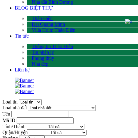
Nhà đất Bình Dương
BLOG BIỆT THỰ
Thảo Điền
Đại Quang Minh
Villa Holm Thảo Điền
Tin tức
Thông tin Thảo Điền
Tin pháp lý
Phong thủy
Nhà đẹp
Liên hệ
Loại tin
Loại nhà đất
Tên
Mã ID
Tỉnh/Thành
Quận/Huyện