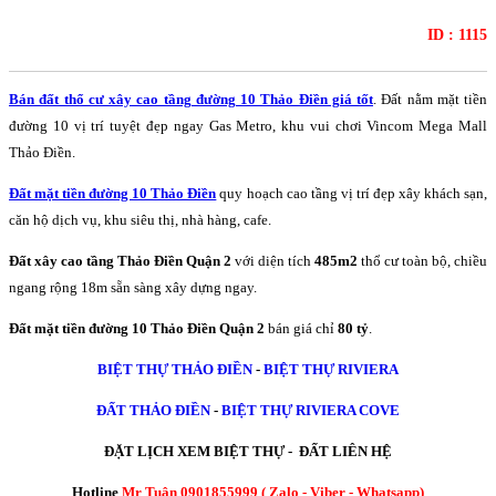
ID : 1115
Bán đất thổ cư xây cao tầng đường 10 Thảo Điền giá tốt
. Đất nằm mặt tiền
đường 10 vị trí tuyệt đẹp ngay Gas Metro, khu vui chơi Vincom Mega Mall
Thảo Điền.
Đất mặt tiền đường 10 Thảo Điền
quy hoạch cao tầng vị trí đẹp xây khách sạn,
căn hộ dịch vụ, khu siêu thị, nhà hàng, cafe.
Đất xây cao tầng Thảo Điền Quận 2
với diện tích
485m2
thổ cư toàn bộ, chiều
ngang rộng 18m sẵn sàng xây dựng ngay.
Đất mặt tiền đường 10 Thảo Điền Quận 2
bán giá chỉ
80 tỷ
.
BIỆT THỰ THẢO ĐIỀN
-
BIỆT THỰ RIVIERA
ĐẤT THẢO ĐIỀN
-
BIỆT THỰ RIVIERA COVE
ĐẶT LỊCH XEM BIỆT THỰ - ĐẤT LIÊN HỆ
Hotline
Mr Tuân 0901855999 ( Zalo - Viber - Whatsapp)