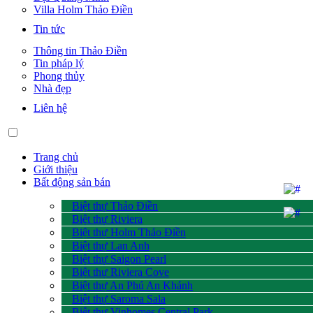
Villa Holm Thảo Điền
Tin tức
Thông tin Thảo Điền
Tin pháp lý
Phong thủy
Nhà đẹp
Liên hệ
Trang chủ
Giới thiệu
Bất động sản bán
Biệt thự Thảo Điền
Biệt thự Riviera
Biệt thự Holm Thảo Điền
Biệt thự Lan Anh
Biệt thự Saigon Pearl
Biệt thự Riviera Cove
Biệt thự An Phú An Khánh
Biệt thự Saroma Sala
Biệt thự Vinhomes Central Park