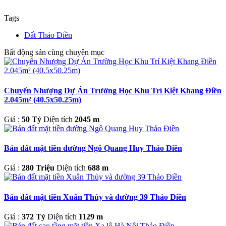
Tags
Đất Thảo Điền
Bất động sản cùng chuyên mục
Chuyển Nhượng Dự Án Trường Học Khu Trí Kiệt Khang Điền
2.045m² (40.5x50.25m)
Giá :
50 Tỷ
Diện tích
2045 m
Bán đất mặt tiền đường Ngô Quang Huy Thảo Điền
Giá :
280 Triệu
Diện tích
688 m
Bán đất mặt tiền Xuân Thủy và đường 39 Thảo Điền
Giá :
372 Tỷ
Diện tích
1129 m