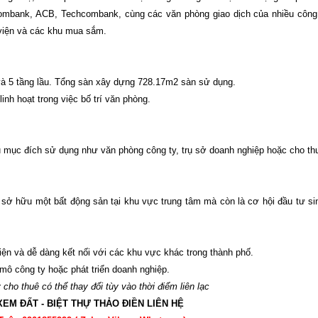
combank, ACB, Techcombank, cùng các văn phòng giao dịch của nhiều công
h viện và các khu mua sắm.
g và 5 tầng lầu. Tổng sàn xây dựng 728.17m2 sàn sử dụng.
inh hoạt trong việc bố trí văn phòng.
iều mục đích sử dụng như văn phòng công ty, trụ sở doanh nghiệp hoặc cho 
 sở hữu một bất động sản tại khu vực trung tâm mà còn là cơ hội đầu tư sin
tiện và dễ dàng kết nối với các khu vực khác trong thành phố.
mô công ty hoặc phát triển doanh nghiệp.
cho thuê có thể thay đổi tùy vào thời điểm liên lạc
XEM ĐẤT - BIỆT THỰ THẢO ĐIỀN LIÊN HỆ