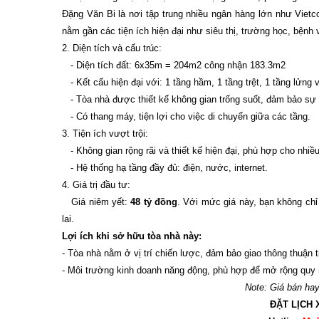
Đặng Văn Bi là nơi tập trung nhiều ngân hàng lớn như Viet
nằm gần các tiện ích hiện đại như siêu thị, trường học, bện
2. Diện tích và cấu trúc:
- Diện tích đất: 6x35m = 204m2 công nhận 183.3m2
- Kết cấu hiện đại với: 1 tầng hầm, 1 tầng trệt, 1 tầng lửn
- Tòa nhà được thiết kế không gian trống suốt, đảm bảo sự l
- Có thang máy, tiện lợi cho việc di chuyển giữa các tầng.
3. Tiện ích vượt trội:
- Không gian rộng rãi và thiết kế hiện đại, phù hợp cho nh
- Hệ thống hạ tầng đầy đủ: điện, nước, internet.
4. Giá trị đầu tư:
Giá niêm yết:
48 tỷ đồng
. Với mức giá này, bạn không chỉ
lai.
Lợi ích khi sở hữu tòa nhà này:
- Tòa nhà nằm ở vị trí chiến lược, đảm bảo giao thông thuận 
- Môi trường kinh doanh năng động, phù hợp để mở rộng quy 
Note: Giá bán hay 
ĐẶT LỊCH 