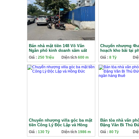
Bán nhà mặt tiền 148 Võ Văn
Chuyển nhượng 4ha
Ngân phố kinh doanh sầm uất
hoạch kho bãi tại 
nhất Thủ Đức
Xuân
Giá :
250 Triệu
Diện tích
600 m
Giá :
8 Tỷ
Diệ
Chuyển nhượng villa góc ba mặt
Bán tòa nhà văn ph
tiền Công Lý Độc Lập và Hồng
Đặng Văn Bi Thủ Đ
Đức
ngân hàng thuê
Giá :
130 Tỷ
Diện tích
1986 m
Giá :
80 Tỷ
Diệ