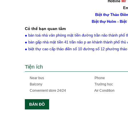
Hotline
Mr 
Em
Biệt thự Thảo Điề
Biệt thự Holm
-
Biệt
Có thể bạn quan tâm
● bán toà nhà văn phòng mặt tiền đường trần não thành phố 
● bán gấp nhà mặt tiền 41 trần não p an khánh thành phố thủ 
● biệt thự cao cấp thảo điền số 10 đường số 12 phường thảo
Tiện ích
Near bus
Phone
Balcony
Trường học
Convenient store 24/24
Air Condition
BẢN ĐỒ