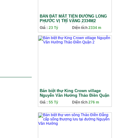
BÁN ĐẤT MẶT TIỀN ĐƯỜNG LONG
PHƯỚC VỊ TRÍ VÀNG 2334M2
CÓ150M2 THỔ CÓ GIÁ 23 TỶ
Giá :
23 Tỷ
Diện tích
2334 m
Bán biệt thự King Crown village
Nguyễn Văn Hưởng Thảo Điền Quận
2
Giá :
55 Tỷ
Diện tích
276 m