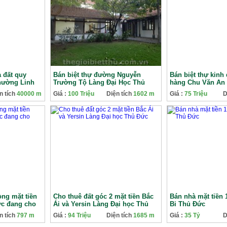
 đất quy
Bán biệt thự đường Nguyễn
Bán biệt thự kinh
phường Linh
Trường Tộ Làng Đại Học Thủ
hàng Chu Văn An 
Đức
Đức
n tích
40000 m
Giá :
100 Triệu
Diện tích
1602 m
Giá :
75 Triệu
D
òng mặt tiền
Cho thuê đất góc 2 mặt tiền Bắc
Bán nhà mặt tiền
ức đang cho
Ái và Yersin Làng Đại học Thủ
Bi Thủ Đức
Đức
n tích
797 m
Giá :
94 Triệu
Diện tích
1685 m
Giá :
35 Tỷ
D