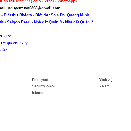
Tuân 0901855999 ( Zalo - Viber - Whatsapp)
ail: nguyentuan6868@gmail.com
n
-
Biệt thự Riviera
-
Biệt thự Sala Đại Quang Minh
 thự Saigon Pearl
-
Nhà đất Quận 9
-
Nhà đất Quận 2
thủ đức
đức giá chỉ 37 tỷ
 điền
Front yard
Bệnh viện
Security 24/24
Siêu thị
Internet