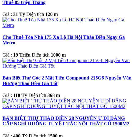
Thuê 85 triệu Tháng
Giá :
31 Tỷ
Diện tích
120 m
Cho Thuê Tòa Nhà 175 Xa Lộ Hà Nội Thảo Điền Ngay Ga
Metro
Giá :
19 Triệu
Diện tích
1000 m
Bán Biệt Thự Góc 2 Mặt Tiền Compound 215G6 Nguyễn Văn
Hưởng Thảo Điền Giá Tốt
Giá :
110 Tỷ
Diện tích
368 m
BÁN BIỆT THỰ THẢO ĐIỀN 28 NGUYỄN Ư DĨ ĐẲNG
CẤP NGHỈ DƯỠNG TUYỆT TÁC NỘI THẤT GỖ 1500M2
Giá :
400 Tỷ
Diện tích
1500 m