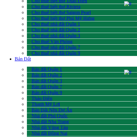
Cho thuê biệt thự Thảo Điền
Cho thuê biệt thự Riviera
Cho thuê biệt thự Saigon Pearl
Cho thuê biệt thự Phú Mỹ Hưng
Cho thuê nhà đất Quận 1
Cho thuê nhà đất Quận 2
Cho thuê nhà đất Quận 3
Cho thuê Văn Phòng
Cho thuê nhà đất Quận 7
Cho thuê nhà đất Quận 9
Bán Đất
Bán đất Quận 1
Bán đất Quận 2
Bán đất Quận 3
Bán đất Quận 7
Bán đất Quận 9
Thảo Điền
Thạnh Mỹ Lợi
Bán Đất Nền Dự Án
Nhà đất Phú Quốc
Nhà đất Nha Trang
Nhà đất Vũng Tàu
Nhà đất Đồng Nai