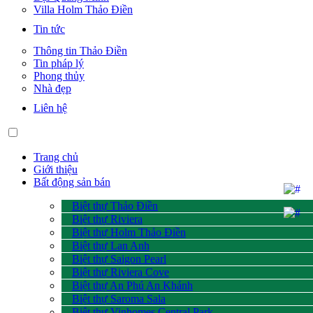
Villa Holm Thảo Điền
Tin tức
Thông tin Thảo Điền
Tin pháp lý
Phong thủy
Nhà đẹp
Liên hệ
Trang chủ
Giới thiệu
Bất động sản bán
Biệt thự Thảo Điền
Biệt thự Riviera
Biệt thự Holm Thảo Điền
Biệt thự Lan Anh
Biệt thự Saigon Pearl
Biệt thự Riviera Cove
Biệt thự An Phú An Khánh
Biệt thự Saroma Sala
Biệt thự Vinhomes Central Park