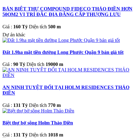
BÁN BIỆT THỰ COMPOUND FIDECO THẢO ĐIỀN HƠN
50OM2 VỊ TRÍ ĐẮC ĐỊA ĐẲNG CẤP THƯỢNG LƯU
Giá :
160 Tỷ
Diện tích
500 m
Dự án khác
Đất 1.9ha mặt tiền đường Long Phước Quận 9 bán giá tốt
Giá :
90 Tỷ
Diện tích
19000 m
AN NINH TUYỆT ĐỐI TẠI HOLM RESIDENCES THẢO
ĐIỀN
Giá :
131 Tỷ
Diện tích
770 m
Biệt thự bờ sông Holm Thảo Điền
Giá :
131 Tỷ
Diện tích
1018 m