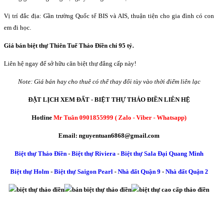
Vị trí đắc địa: Gần trường Quốc tế BIS và AIS, thuận tiện cho gia đình có con
em đi học.
Giá bán biệt thự Thiên Tuế Thảo Điền chỉ 95 tỷ.
Liên hệ ngay để sở hữu căn biệt thự đẳng cấp này!
Note: Giá bán hay cho thuê có thể thay đổi tùy vào thời điểm liên lạc
ĐẶT LỊCH XEM ĐẤT - BIỆT THỰ THẢO ĐIỀN LIÊN HỆ
Hotline
Mr Tuân 0901855999 ( Zalo - Viber - Whatsapp)
Email: nguyentuan6868@gmail.com
Biệt thự Thảo Điền
-
Biệt thự Riviera
-
Biệt thự Sala Đại Quang Minh
Biệt thự Holm
-
Biệt thự Saigon Pearl
-
Nhà đất Quận 9
-
Nhà đất Quận 2