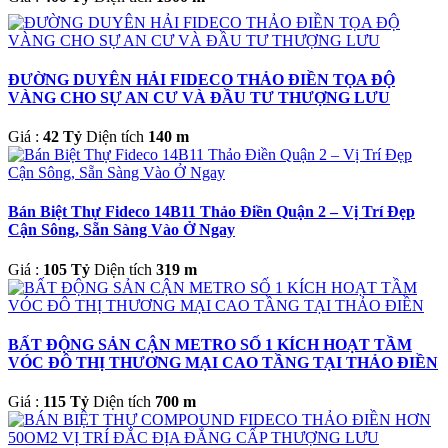
ĐƯỜNG DUYÊN HẢI FIDECO THẢO ĐIỀN TỌA ĐỘ
VÀNG CHO SỰ AN CƯ VÀ ĐẦU TƯ THƯỢNG LƯU
Giá :
42 Tỷ
Diện tích
140 m
Bán Biệt Thự Fideco 14B11 Thảo Điền Quận 2 – Vị Trí Đẹp
Cận Sông, Sẵn Sàng Vào Ở Ngay
Giá :
105 Tỷ
Diện tích
319 m
BẤT ĐỘNG SẢN CẬN METRO SỐ 1 KÍCH HOẠT TẦM
VÓC ĐÔ THỊ THƯƠNG MẠI CAO TẦNG TẠI THẢO ĐIỀN
Giá :
115 Tỷ
Diện tích
700 m