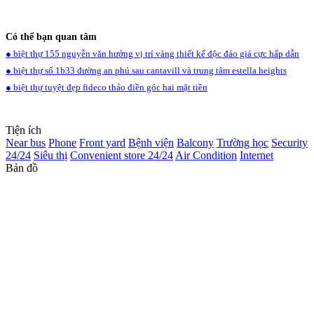
Có thể bạn quan tâm
● biệt thự 155 nguyễn văn hưởng vị trí vàng thiết kế độc đáo giá cực hấp dẫn
● biệt thự số 1b33 đường an phú sau cantavill và trung tâm estella heights
● biệt thự tuyệt đẹp fideco thảo điền góc hai mặt tiền
Tiện ích
Near bus
Phone
Front yard
Bệnh viện
Balcony
Trường học
Security
24/24
Siêu thị
Convenient store 24/24
Air Condition
Internet
Bản đồ