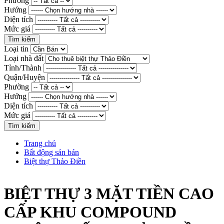
Phường
Hướng
Diện tích
Mức giá
Loại tin
Loại nhà đất
Tỉnh/Thành
Quận/Huyện
Phường
Hướng
Diện tích
Mức giá
Trang chủ
Bất động sản bán
Biệt thự Thảo Điền
BIỆT THỰ 3 MẶT TIỀN CAO
CẤP KHU COMPOUND