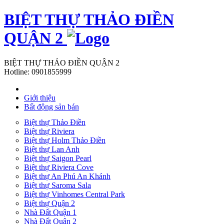
BIỆT THỰ THẢO ĐIỀN
QUẬN 2
BIỆT THỰ THẢO ĐIỀN QUẬN 2
Hotline:
0901855999
Giới thiệu
Bất động sản bán
Biệt thự Thảo Điền
Biệt thự Riviera
Biệt thự Holm Thảo Điền
Biệt thự Lan Anh
Biệt thự Saigon Pearl
Biệt thự Riviera Cove
Biệt thự An Phú An Khánh
Biệt thự Saroma Sala
Biệt thự Vinhomes Central Park
Biệt thự Quận 2
Nhà Đất Quận 1
Nhà Đất Quận 2