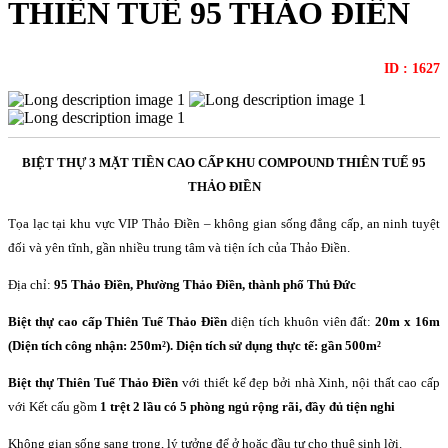
THIÊN TUẾ 95 THẢO ĐIỀN
ID : 1627
BIỆT THỰ 3 MẶT TIỀN CAO CẤP KHU COMPOUND THIÊN TUẾ 95
THẢO ĐIỀN
Tọa lạc tại khu vực VIP Thảo Điền – không gian sống đẳng cấp, an ninh tuyệt
đối và yên tĩnh, gần nhiều trung tâm và tiện ích của Thảo Điền.
Địa chỉ:
95 Thảo Điền, Phường Thảo Điền, thành phố Thủ Đức
Biệt thự cao cấp Thiên Tuế Thảo Điền
diện tích khuôn viên đất:
20m x 16m
(Diện tích công nhận: 250m²). Diện tích sử dụng thực tế: gần 500m²
Biệt thự Thiên Tuế Thảo Điền
với thiết kế đẹp bởi nhà Xinh, nội thất cao cấp
với Kết cấu gồm
1 trệt 2 lầu có 5 phòng ngủ rộng rãi, đầy đủ tiện nghi
Không gian sống sang trọng, lý tưởng để ở hoặc đầu tư cho thuê sinh lời.