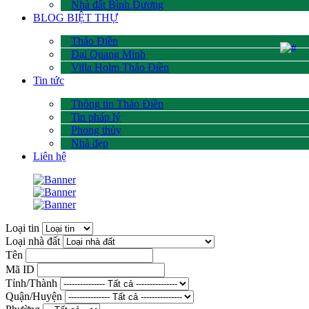
Nhà đất Bình Dương
BLOG BIỆT THỰ
Thảo Điền
Đại Quang Minh
Villa Holm Thảo Điền
Tin tức
Thông tin Thảo Điền
Tin pháp lý
Phong thủy
Nhà đẹp
Liên hệ
Loại tin
Loại nhà đất
Tên
Mã ID
Tỉnh/Thành
Quận/Huyện