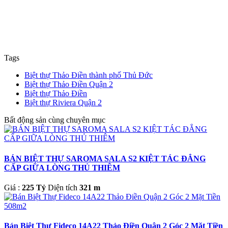
Tags
Biệt thự Thảo Điền thành phố Thủ Đức
Biệt thự Thảo Điền Quận 2
Biệt thự Thảo Điền
Biệt thự Riviera Quận 2
Bất động sản cùng chuyên mục
BÁN BIỆT THỰ SAROMA SALA S2 KIỆT TÁC ĐẲNG
CẤP GIỮA LÒNG THỦ THIÊM
Giá :
225 Tỷ
Diện tích
321 m
Bán Biệt Thự Fideco 14A22 Thảo Điền Quận 2 Góc 2 Mặt Tiền