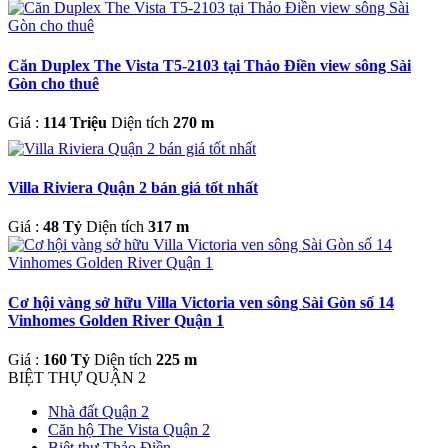
Căn Duplex The Vista T5-2103 tại Thảo Điền view sông Sài
Gòn cho thuê
Giá :
114 Triệu
Diện tích
270 m
Villa Riviera Quận 2 bán giá tốt nhất
Giá :
48 Tỷ
Diện tích
317 m
Cơ hội vàng sở hữu Villa Victoria ven sông Sài Gòn số 14
Vinhomes Golden River Quận 1
Giá :
160 Tỷ
Diện tích
225 m
BIỆT THỰ QUẬN 2
Nhà đất Quận 2
Căn hộ The Vista Quận 2
Biệt thự Thảo Điền