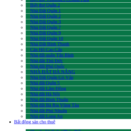
Biệt thự Quận 2
Nhà Đất Quận 1
Nhà Đất Quận 2
Nhà Đất Quận 3
Nhà Đất Quận 7
Nhà Đất Quận 9
Nhà Đất Quận 10
Nhà Đất Bình Thạnh
Căn Hộ Cao Cấp
Nhà đất quận Tân Bình
Nhà đất Thủ Đức
Nhà đất Phú Quốc
NHÀ ĐẤT ĐÀ NẴNG
Nhà Đất Quận Gò Vấp
Nhà đất Quận 5
Nhà đất Lâm Đồng
Nhà đất Hà Nội
Nhà đất Bình Thuận
Nhà đất Bà Rịa Vũng Tàu
Nhà đất Phú Nhuận
Nhà đất Long An
Bất động sản cho thuê