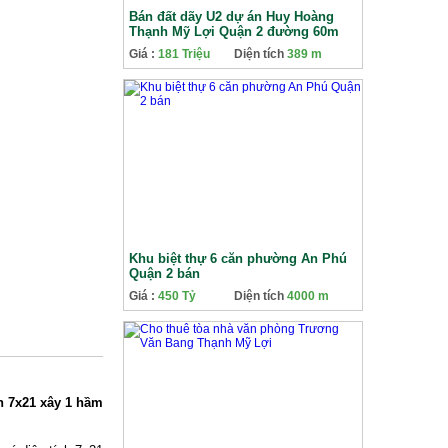
Bán đất dãy U2 dự án Huy Hoàng
Thạnh Mỹ Lợi Quận 2 đường 60m
góc 2 mặt tiền nhìn sông Sài Gòn
Giá :
181 Triệu
Diện tích
389 m
Khu biệt thự 6 căn phường An Phú
Quận 2 bán
Giá :
450 Tỷ
Diện tích
4000 m
ch 7x21 xây 1 hầm