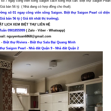
g số 7 ngay công viên sông Saigon cách sông một căn. Biệt thự Saigon Pearl
 Giá bán 56 tỷ. ( Nhà đang có hợp đồng cho thuê).
ường số 01 ngay công viên sông Saigon. Biệt thự Saigon Pearl có diện 
á bán 56 tỷ ( Giá tốt nhất thị trường).
ẶT LỊCH XEM BIỆT THỰ LIÊN HỆ
Tuân 0901855999
( Zalo - Viber - Whatsapp)
ail: nguyentuan6868@gmail.com
n
-
Biệt thự Riviera
-
Biệt thự Sala Đại Quang Minh
 thự Saigon Pearl
-
Nhà đất Quận 9
-
Nhà đất Quận 2