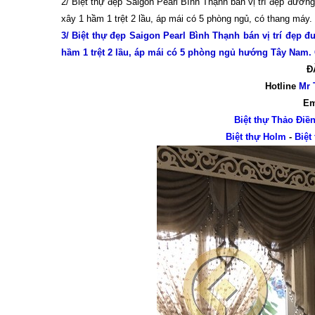
2/ Biệt thự đẹp Saigon Pearl Bình Thạnh bán vị trí đẹp đườn
xây 1 hầm 1 trệt 2 lầu, áp mái có 5 phòng ngủ, có thang máy.
3/ Biệt thự đẹp Saigon Pearl Bình Thạnh bán vị trí đẹp đ
hầm 1 trệt 2 lầu, áp mái có 5 phòng ngủ hướng Tây Nam. Gi
Đ
Hotline
Mr 
Em
Biệt thự Thảo Điề
Biệt thự Holm
-
Biệt