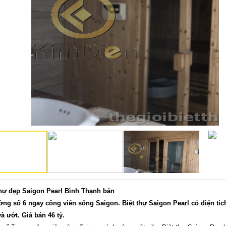
thự đẹp Saigon Pearl Bình Thạnh bán
ường số 6 ngay công viên sông Saigon. Biệt thự Saigon Pearl có diện tí
à ướt. Giá bán 46 tỷ.