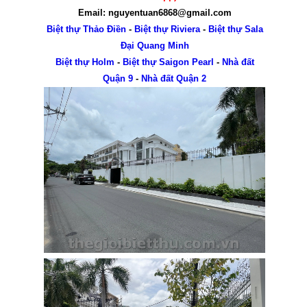
Email: nguyentuan6868@gmail.com
Biệt thự Thảo Điền
-
Biệt thự Riviera
-
Biệt thự Sala
Đại Quang Minh
Biệt thự Holm
-
Biệt thự Saigon Pearl
-
Nhà đất
Quận 9
-
Nhà đất Quận 2