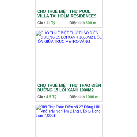
CHO THUÊ BIỆT THỰ POOL
VILLA TẠI HOLM RESIDENCES
THẢO ĐIỀN QUẬN 2
Giá :
11 Tỷ
Diện tích
600 m
CHO THUÊ BIỆT THỰ THẢO ĐIỀN
ĐƯỜNG 15 LÕI XANH 1000M2
ĐỘC TÔN GIỮA TRỤC METRO
Giá :
4,5 Tỷ
Diện tích
1000 m
VÀNG