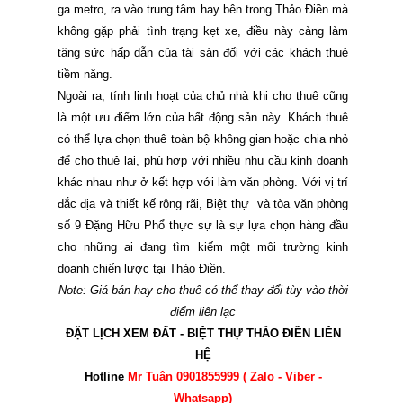
ga metro, ra vào trung tâm hay bên trong Thảo Điền mà
không gặp phải tình trạng kẹt xe, điều này càng làm
tăng sức hấp dẫn của tài sản đối với các khách thuê
tiềm năng.
Ngoài ra, tính linh hoạt của chủ nhà khi cho thuê cũng
là một ưu điểm lớn của bất động sản này. Khách thuê
có thể lựa chọn thuê toàn bộ không gian hoặc chia nhỏ
để cho thuê lại, phù hợp với nhiều nhu cầu kinh doanh
khác nhau như ở kết hợp với làm văn phòng. Với vị trí
đắc địa và thiết kế rộng rãi, Biệt thự và tòa văn phòng
số 9 Đặng Hữu Phổ thực sự là sự lựa chọn hàng đầu
cho những ai đang tìm kiếm một môi trường kinh
doanh chiến lược tại Thảo Điền.
Note: Giá bán hay cho thuê có thể thay đổi tùy vào thời
điểm liên lạc
ĐẶT LỊCH XEM ĐẤT - BIỆT THỰ THẢO ĐIỀN LIÊN
HỆ
Hotline
Mr Tuân 0901855999 ( Zalo - Viber -
Whatsapp)