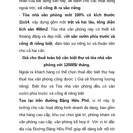
nhấn của bất động sản này, để dành cho các hoạt động
ngoài trời,
có cổng đi ra vào riêng
.
-
Tòa nhà văn phòng mới 100% có kích thước
11x14
, xây dựng gồm một
trệt và hai lầu, tổng diện
tích sàn 400m2
. Tòa nhà văn phòng này có thiết kế
thoáng đãng và đẹp mắt, v
ới sân vườn phía trước và
cổng đi riêng biệt
, đảm bảo sự riêng tư và thuận tiện
cho cả hai căn.
Giá cho thuê toàn bộ căn biệt thự và tòa nhà văn
phòng với 12000$/ tháng.
Ngoài ra khách hàng có thể chọn thuê độc biệt thự hay
thuê tòa văn phòng cũng được ( Giá sẽ thương lượng
riêng). Biệt thự và Tòa nhà văn phòng đều có sân
vườn phía trước và cổng đi riêng biệt
Tọa lạc trên đường Đặng Hữu Phổ
, vị trí này lý
tưởng cho các hoạt động kinh doanh đa dạng, bao gồm
nhà hàng cao cấp, khu vui chơi giải trí, phòng khám và
văn phòng cao cấp, văn phòng kế hợp ở. Với vị trí đắc
địa của Đường Đặng Hữu Phổ giúp dễ dàng kết nối tới