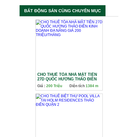
BẤT ĐỘNG SẢN CÙNG CHUYÊN MỤC
CHO THUÊ TÒA NHÀ MẶT TIỀN
27D QUỐC HƯƠNG THẢO ĐIỀN
KINH DOANH ĐA NĂNG GIÁ 200
Giá :
200 Triệu
Diện tích
1384 m
TRIỆU/THÁNG