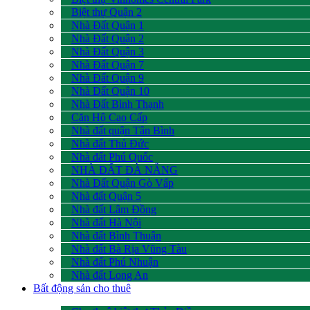
Biệt thự Quận 2
Nhà Đất Quận 1
Nhà Đất Quận 2
Nhà Đất Quận 3
Nhà Đất Quận 7
Nhà Đất Quận 9
Nhà Đất Quận 10
Nhà Đất Bình Thạnh
Căn Hộ Cao Cấp
Nhà đất quận Tân Bình
Nhà đất Thủ Đức
Nhà đất Phú Quốc
NHÀ ĐẤT ĐÀ NẴNG
Nhà Đất Quận Gò Vấp
Nhà đất Quận 5
Nhà đất Lâm Đồng
Nhà đất Hà Nội
Nhà đất Bình Thuận
Nhà đất Bà Rịa Vũng Tàu
Nhà đất Phú Nhuận
Nhà đất Long An
Bất động sản cho thuê