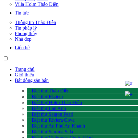
Villa Holm Thảo Điền
Tin tức
Thông tin Thảo Điền
Tin pháp lý
Phong thủy
Nhà đẹp
Liên hệ
Trang chủ
Giới thiệu
Bất động sản bán
Biệt thự Thảo Điền
Biệt thự Riviera
Biệt thự Holm Thảo Điền
Biệt thự Lan Anh
Biệt thự Saigon Pearl
Biệt thự Riviera Cove
Biệt thự An Phú An Khánh
Biệt thự Saroma Sala
Biệt thự Vinhomes Central Park