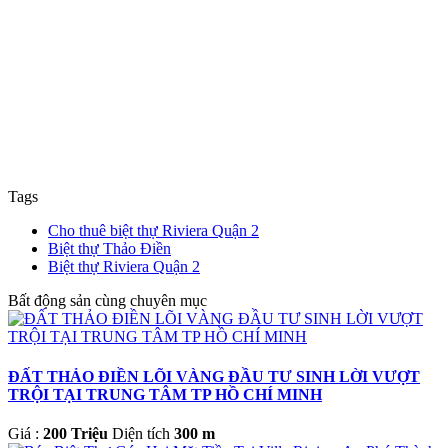
Tags
Cho thuê biệt thự Riviera Quận 2
Biệt thự Thảo Điền
Biệt thự Riviera Quận 2
Bất động sản cùng chuyên mục
ĐẤT THẢO ĐIỀN LÕI VÀNG ĐẦU TƯ SINH LỜI VƯỢT
TRỘI TẠI TRUNG TÂM TP HỒ CHÍ MINH
Giá :
200 Triệu
Diện tích
300 m