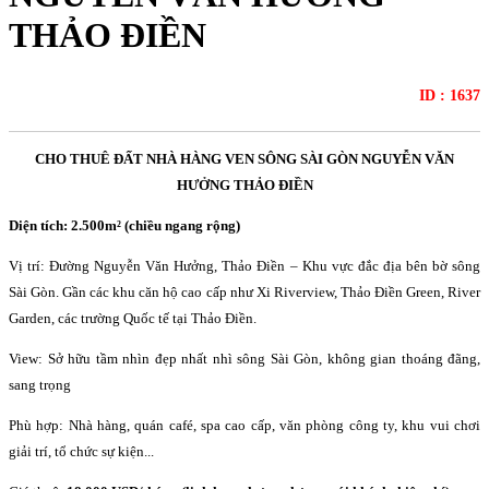
THẢO ĐIỀN
ID : 1637
CHO THUÊ ĐẤT NHÀ HÀNG VEN SÔNG SÀI GÒN NGUYỄN VĂN
HƯỞNG THẢO ĐIỀN
Diện tích: 2.500m² (chiều ngang rộng)
Vị trí: Đường Nguyễn Văn Hưởng, Thảo Điền – Khu vực đắc địa bên bờ sông
Sài Gòn. Gần các khu căn hộ cao cấp như Xi Riverview, Thảo Điền Green, River
Garden, các trường Quốc tế tại Thảo Điền.
View: Sở hữu tầm nhìn đẹp nhất nhì sông Sài Gòn, không gian thoáng đãng,
sang trọng
Phù hợp: Nhà hàng, quán café, spa cao cấp, văn phòng công ty, khu vui chơi
giải trí, tổ chức sự kiện...