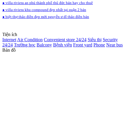
● villa riviera an phú thành phố thủ đức bán hay cho thuê
● villa riviera khu compound đẹp nhất tại quận 2 bán
● biệt thự thảo điền đẹp mới nguyễn ư dĩ thảo điền bán
Tiện ích
Internet
Air Condition
Convenient store 24/24
Siêu thị
Security
24/24
Trường học
Balcony
Bệnh viện
Front yard
Phone
Near bus
Bản đồ