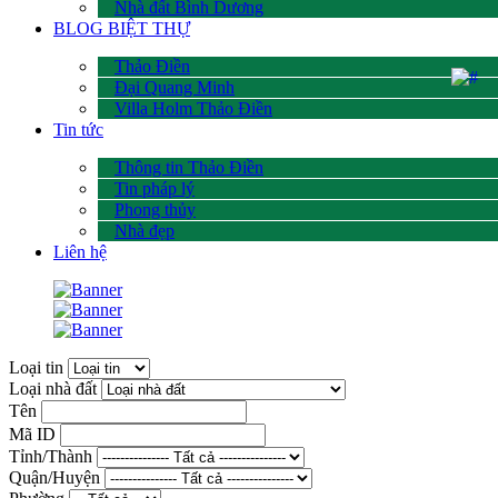
Nhà đất Bình Dương
BLOG BIỆT THỰ
Thảo Điền
Đại Quang Minh
Villa Holm Thảo Điền
Tin tức
Thông tin Thảo Điền
Tin pháp lý
Phong thủy
Nhà đẹp
Liên hệ
Loại tin
Loại nhà đất
Tên
Mã ID
Tỉnh/Thành
Quận/Huyện