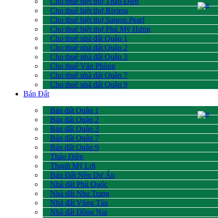
Cho thuê biệt thự Thảo Điền
Cho thuê biệt thự Riviera
Cho thuê biệt thự Saigon Pearl
Cho thuê biệt thự Phú Mỹ Hưng
Cho thuê nhà đất Quận 1
Cho thuê nhà đất Quận 2
Cho thuê nhà đất Quận 3
Cho thuê Văn Phòng
Cho thuê nhà đất Quận 7
Cho thuê nhà đất Quận 9
Bán Đất
Bán đất Quận 1
Bán đất Quận 2
Bán đất Quận 3
Bán đất Quận 7
Bán đất Quận 9
Thảo Điền
Thạnh Mỹ Lợi
Bán Đất Nền Dự Án
Nhà đất Phú Quốc
Nhà đất Nha Trang
Nhà đất Vũng Tàu
Nhà đất Đồng Nai