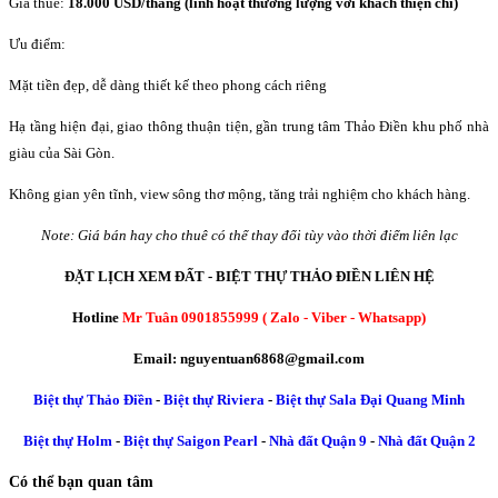
Giá thuê:
18.000 USD/tháng (linh hoạt thương lượng với khách thiện chí)
Ưu điểm:
Mặt tiền đẹp, dễ dàng thiết kế theo phong cách riêng
Hạ tầng hiện đại, giao thông thuận tiện, gần trung tâm Thảo Điền khu phố nhà
giàu của Sài Gòn.
Không gian yên tĩnh, view sông thơ mộng, tăng trải nghiệm cho khách hàng.
Note: Giá bán hay cho thuê có thể thay đổi tùy vào thời điểm liên lạc
ĐẶT LỊCH XEM ĐẤT - BIỆT THỰ THẢO ĐIỀN LIÊN HỆ
Hotline
Mr Tuân 0901855999 ( Zalo - Viber - Whatsapp)
Email: nguyentuan6868@gmail.com
Biệt thự Thảo Điền
-
Biệt thự Riviera
-
Biệt thự Sala Đại Quang Minh
Biệt thự Holm
-
Biệt thự Saigon Pearl
-
Nhà đất Quận 9
-
Nhà đất Quận 2
Có thể bạn quan tâm