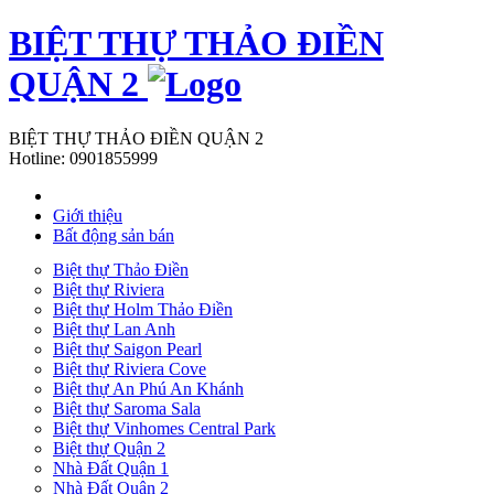
BIỆT THỰ THẢO ĐIỀN
QUẬN 2
BIỆT THỰ THẢO ĐIỀN QUẬN 2
Hotline:
0901855999
Giới thiệu
Bất động sản bán
Biệt thự Thảo Điền
Biệt thự Riviera
Biệt thự Holm Thảo Điền
Biệt thự Lan Anh
Biệt thự Saigon Pearl
Biệt thự Riviera Cove
Biệt thự An Phú An Khánh
Biệt thự Saroma Sala
Biệt thự Vinhomes Central Park
Biệt thự Quận 2
Nhà Đất Quận 1
Nhà Đất Quận 2