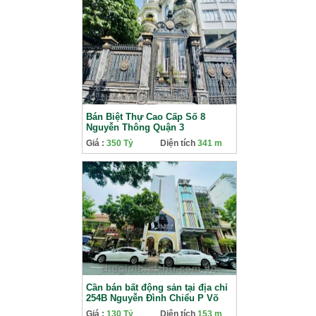
Bán Biệt Thự Cao Cấp Số 8
Nguyễn Thông Quận 3
Giá :
350 Tỷ
Diện tích
341 m
Cần bán bất động sản tại địa chỉ
254B Nguyễn Đình Chiểu P Võ
Thị Sáu Quận 3
Giá :
130 Tỷ
Diện tích
153 m