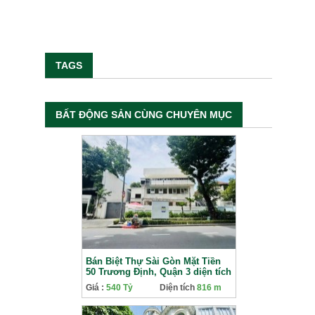
TAGS
BẤT ĐỘNG SẢN CÙNG CHUYÊN MỤC
Bán Biệt Thự Sài Gòn Mặt Tiền
50 Trương Định, Quận 3 diện tích
816m2 Giá 540 Tỷ
Giá :
540 Tỷ
Diện tích
816 m