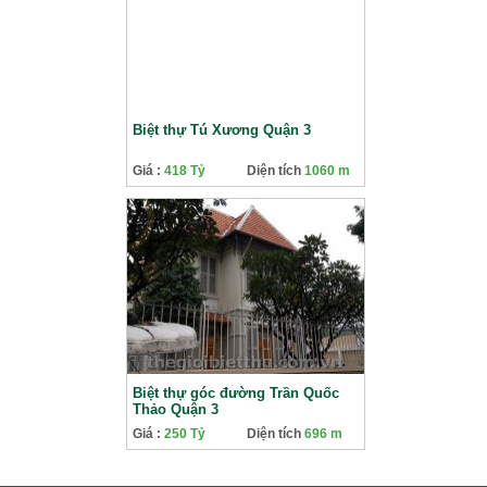
Biệt thự Tú Xương Quận 3
Giá :
418 Tỷ
Diện tích
1060 m
Biệt thự góc đường Trần Quốc
Thảo Quận 3
Giá :
250 Tỷ
Diện tích
696 m