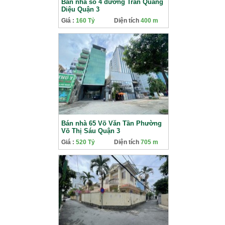
Bán nhà số 4 đường Trần Quang
Diệu Quận 3
Giá :
160 Tỷ
Diện tích
400 m
Bán nhà 65 Võ Văn Tần Phường
Võ Thị Sáu Quận 3
Giá :
520 Tỷ
Diện tích
705 m