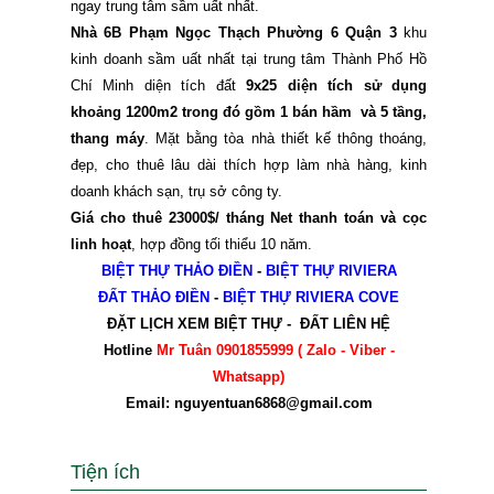
ngay trung tâm sầm uất nhất.
Nhà 6B Phạm Ngọc Thạch Phường 6 Quận 3
khu
kinh doanh sầm uất nhất tại trung tâm Thành Phố Hồ
Chí Minh diện tích đất
9x25 diện tích sử dụng
khoảng 1200m2 trong đó gồm 1 bán hầm và 5 tầng,
thang máy
. Mặt bằng tòa nhà thiết kế thông thoáng,
đẹp, cho thuê lâu dài thích hợp làm nhà hàng, kinh
doanh khách sạn, trụ sở công ty.
Giá cho thuê 23000$/ tháng Net thanh toán và cọc
linh hoạt
, hợp đồng tối thiểu 10 năm.
BIỆT THỰ THẢO ĐIỀN
-
BIỆT THỰ RIVIERA
ĐẤT THẢO ĐIỀN
-
BIỆT THỰ RIVIERA COVE
ĐẶT LỊCH XEM BIỆT THỰ - ĐẤT LIÊN HỆ
Hotline
Mr Tuân 0901855999 ( Zalo - Viber -
Whatsapp)
Email: nguyentuan6868@gmail.com
Tiện ích