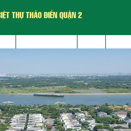
BIỆT THỰ THẢO ĐIỀN QUẬN 2
N BÁN
BẤT ĐỘNG SẢN CHO THUÊ
BÁN ĐẤT
BLOG BIỆ