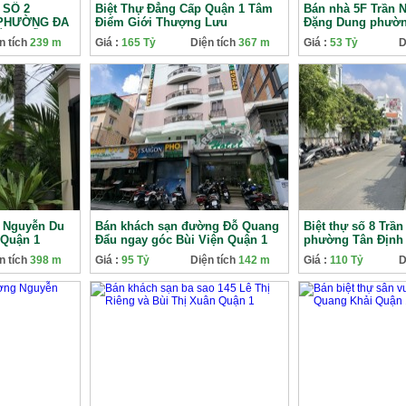
 SỐ 2
Biệt Thự Đẳng Cấp Quận 1 Tâm
Bán nhà 5F Trần N
 PHƯỜNG ĐA
Điểm Giới Thượng Lưu
Đặng Dung phườn
ỐT NHẤT KHU
Quận 1 giá tốt
n tích
239 m
Giá :
165 Tỷ
Diện tích
367 m
Giá :
53 Tỷ
D
 Nguyễn Du
Bán khách sạn đường Đỗ Quang
Biệt thự số 8 Trầ
Quận 1
Đẩu ngay góc Bùi Viện Quận 1
phường Tân Định 
tốt
n tích
398 m
Giá :
95 Tỷ
Diện tích
142 m
Giá :
110 Tỷ
D