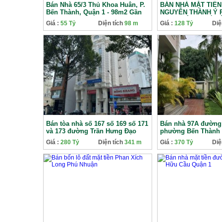
Bán Nhà 65/3 Thủ Khoa Huân, P.
BÁN NHÀ MẶT TIỀN
Bến Thành, Quận 1 - 98m2 Gần
NGUYỄN THÀNH Ý
Chợ Bến Thành
KAO QUẬN 1 GIÁ T
Giá :
55 Tỷ
Diện tích
98 m
Giá :
128 Tỷ
Diệ
VỰC
Bán tòa nhà số 167 số 169 số 171
Bán nhà 97A đường
và 173 đường Trần Hưng Đạo
phường Bến Thành 
phường Cô Giang Quận 1
Giá :
280 Tỷ
Diện tích
341 m
Giá :
370 Tỷ
Diệ