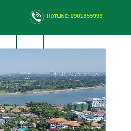
0901855999
HOTLINE:
T THỰ
TIN TỨC
LIÊN HỆ