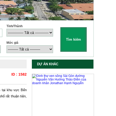
Tỉnh/Thành
Mức giá
DỰ ÁN KHÁC
ID : 1582
n tại khu vực Bến
ố rất thuận tiện,