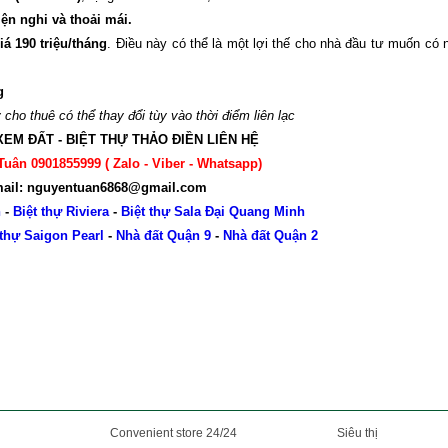
ện nghi và thoải mái.
á 190 triệu/tháng
. Điều này có thể là một lợi thế cho nhà đầu tư muốn có 
g
cho thuê có thể thay đổi tùy vào thời điểm liên lạc
XEM ĐẤT - BIỆT THỰ THẢO ĐIỀN LIÊN HỆ
Tuân 0901855999 ( Zalo - Viber - Whatsapp)
ail: nguyentuan6868@gmail.com
n
-
Biệt thự Riviera
-
Biệt thự Sala Đại Quang Minh
 thự Saigon Pearl
-
Nhà đất Quận 9
-
Nhà đất Quận 2
Convenient store 24/24
Siêu thị