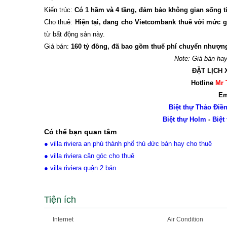
Kiến trúc:
Có 1 hầm và 4 tầng, đảm bảo không gian sống ti
Cho thuê:
Hiện tại, đang cho Vietcombank thuê với mức gi
từ bất động sản này.
Giá bán:
160 tỷ đồng, đã bao gồm thuế phí chuyển nhượn
Note: Giá bán hay 
ĐẶT LỊCH 
Hotline
Mr 
Em
Biệt thự Thảo Điề
Biệt thự Holm
-
Biệt
Có thể bạn quan tâm
● villa riviera an phú thành phố thủ đức bán hay cho thuê
● villa riviera căn góc cho thuê
● villa riviera quận 2 bán
Tiện ích
Internet
Air Condition