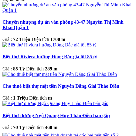
Chuyển nhượng dự án văn phòng 43-47 Nguyễn Thị Minh
Khai Quận 1
Giá :
72 Triệu
Diện tích
1700 m
Biệt thự Riviera hướng Đông Bắc giá tốt 85 tỷ
Giá :
85 Tỷ
Diện tích
289 m
Cho thuê biệt thự mặt tiền Nguyễn Đăng Giai Thảo Điền
Giá :
1 Triệu
Diện tích
m
Biệt thự đường Ngô Quang Huy Thảo Điền bán gấp
Giá :
70 Tỷ
Diện tích
460 m