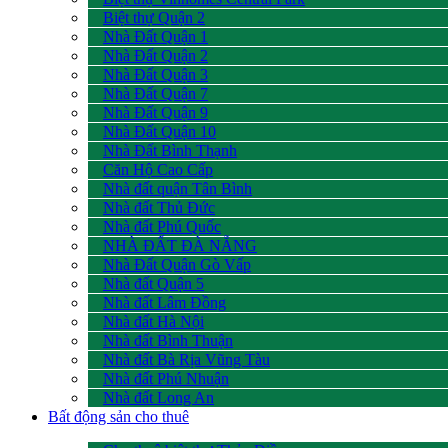
Biệt thự Quận 2
Nhà Đất Quận 1
Nhà Đất Quận 2
Nhà Đất Quận 3
Nhà Đất Quận 7
Nhà Đất Quận 9
Nhà Đất Quận 10
Nhà Đất Bình Thạnh
Căn Hộ Cao Cấp
Nhà đất quận Tân Bình
Nhà đất Thủ Đức
Nhà đất Phú Quốc
NHÀ ĐẤT ĐÀ NẴNG
Nhà Đất Quận Gò Vấp
Nhà đất Quận 5
Nhà đất Lâm Đồng
Nhà đất Hà Nội
Nhà đất Bình Thuận
Nhà đất Bà Rịa Vũng Tàu
Nhà đất Phú Nhuận
Nhà đất Long An
Bất động sản cho thuê