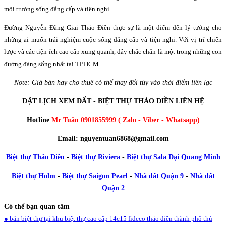
môi trường sống đẳng cấp và tiện nghi.
Đường Nguyễn Đăng Giai Thảo Điền thực sự là một điểm đến lý tưởng cho
những ai muốn trải nghiệm cuộc sống đẳng cấp và tiện nghi. Với vị trí chiến
lược và các tiện ích cao cấp xung quanh, đây chắc chắn là một trong những con
đường đáng sống nhất tại TP.HCM.
Note: Giá bán hay cho thuê có thể thay đổi tùy vào thời điểm liên lạc
ĐẶT LỊCH XEM ĐẤT - BIỆT THỰ THẢO ĐIỀN LIÊN HỆ
Hotline
Mr Tuân 0901855999 ( Zalo - Viber - Whatsapp)
Email: nguyentuan6868@gmail.com
Biệt thự Thảo Điền
-
Biệt thự Riviera
-
Biệt thự Sala Đại Quang Minh
Biệt thự Holm
-
Biệt thự Saigon Pearl
-
Nhà đất Quận 9
-
Nhà đất
Quận 2
Có thể bạn quan tâm
● bán biệt thự tại khu biệt thự cao cấp 14c15 fideco thảo điền thành phố thủ