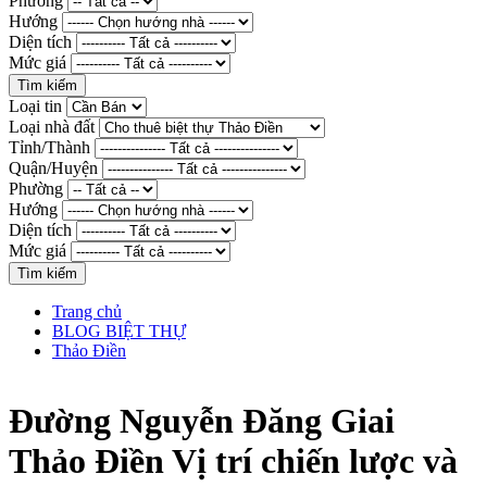
Phường
Hướng
Diện tích
Mức giá
Loại tin
Loại nhà đất
Tỉnh/Thành
Quận/Huyện
Phường
Hướng
Diện tích
Mức giá
Trang chủ
BLOG BIỆT THỰ
Thảo Điền
Đường Nguyễn Đăng Giai
Thảo Điền Vị trí chiến lược và