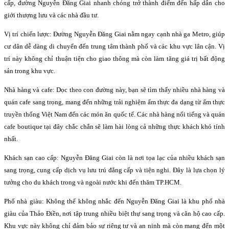
cấp, đường Nguyễn Đăng Giai nhanh chóng trở thành điểm đến hấp dẫn cho
giới thượng lưu và các nhà đầu tư.
Vị trí chiến lược: Đường Nguyễn Đăng Giai nằm ngay cạnh nhà ga Metro, giúp
cư dân dễ dàng di chuyển đến trung tâm thành phố và các khu vực lân cận. Vị
trí này không chỉ thuận tiện cho giao thông mà còn làm tăng giá trị bất động
sản trong khu vực.
Nhà hàng và cafe: Dọc theo con đường này, bạn sẽ tìm thấy nhiều nhà hàng và
quán cafe sang trọng, mang đến những trải nghiệm ẩm thực đa dạng từ ẩm thực
truyền thống Việt Nam đến các món ăn quốc tế. Các nhà hàng nổi tiếng và quán
cafe boutique tại đây chắc chắn sẽ làm hài lòng cả những thực khách khó tính
nhất.
Khách sạn cao cấp: Nguyễn Đăng Giai còn là nơi tọa lạc của nhiều khách sạn
sang trọng, cung cấp dịch vụ lưu trú đẳng cấp và tiện nghi. Đây là lựa chọn lý
tưởng cho du khách trong và ngoài nước khi đến thăm TP.HCM.
Phố nhà giàu: Không thể không nhắc đến Nguyễn Đăng Giai là khu phố nhà
giàu của Thảo Điền, nơi tập trung nhiều biệt thự sang trọng và căn hộ cao cấp.
Khu vực này không chỉ đảm bảo sự riêng tư và an ninh mà còn mang đến một