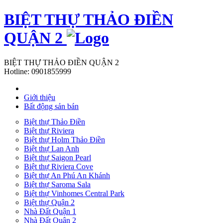
BIỆT THỰ THẢO ĐIỀN
QUẬN 2
BIỆT THỰ THẢO ĐIỀN QUẬN 2
Hotline:
0901855999
Giới thiệu
Bất động sản bán
Biệt thự Thảo Điền
Biệt thự Riviera
Biệt thự Holm Thảo Điền
Biệt thự Lan Anh
Biệt thự Saigon Pearl
Biệt thự Riviera Cove
Biệt thự An Phú An Khánh
Biệt thự Saroma Sala
Biệt thự Vinhomes Central Park
Biệt thự Quận 2
Nhà Đất Quận 1
Nhà Đất Quận 2