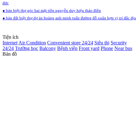
đức
● bán biệt thự góc hai mặt tiền nguyễn duy hiệu thảo điền
● bán đất biệt thự dự án hoàng anh minh tuấn đường đỗ xuân hợp vị trí đắc địa
Tiện ích
Internet
Air Condition
Convenient store 24/24
Siêu thị
Security
24/24
Trường học
Balcony
Bệnh viện
Front yard
Phone
Near bus
Bản đồ