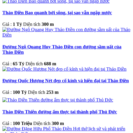
Thảo Điền Bao quanh bởi sông, tại sao vẫn ngập nước
Giá :
1 Tỷ
Diện tích
300 m
Đường Ngô Quang Huy Thảo Điền con đường sầm uất của
Thảo Điền
Giá :
65 Tỷ
Diện tích
688 m
Đường Quốc Hương Nét đẹp cổ kính và hiện đại tại Thảo Điền
Giá :
100 Tỷ
Diện tích
253 m
Thảo Điền Thiên đường ẩm thực tại thành phố Thủ Đức
Giá :
100 Triệu
Diện tích
300 m