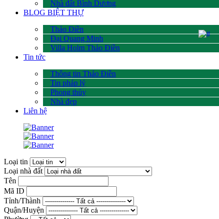
Nhà đất Bình Dương
BLOG BIỆT THỰ
Thảo Điền
Đại Quang Minh
Villa Holm Thảo Điền
Tin tức
Thông tin Thảo Điền
Tin pháp lý
Phong thủy
Nhà đẹp
Liên hệ
Loại tin
Loại nhà đất
Tên
Mã ID
Tỉnh/Thành
Quận/Huyện