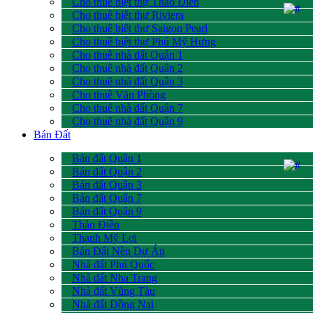
Cho thuê biệt thự Thảo Điền
Cho thuê biệt thự Riviera
Cho thuê biệt thự Saigon Pearl
Cho thuê biệt thự Phú Mỹ Hưng
Cho thuê nhà đất Quận 1
Cho thuê nhà đất Quận 2
Cho thuê nhà đất Quận 3
Cho thuê Văn Phòng
Cho thuê nhà đất Quận 7
Cho thuê nhà đất Quận 9
Bán Đất
Bán đất Quận 1
Bán đất Quận 2
Bán đất Quận 3
Bán đất Quận 7
Bán đất Quận 9
Thảo Điền
Thạnh Mỹ Lợi
Bán Đất Nền Dự Án
Nhà đất Phú Quốc
Nhà đất Nha Trang
Nhà đất Vũng Tàu
Nhà đất Đồng Nai