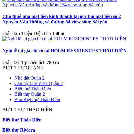
Cho thuê nhà mặt tiền kinh doanh tại góc hai mặt tiền số 2
Nguyễn Văn Hưởng và đường 54 view sông Sài gòn
Giá :
125 Triệu
Diện tích
150 m
Nghỉ lễ tại gia chỉ có tại HOLM RESIDENCES THẢO ĐIỀN
Giá :
131 Tỷ
Diện tích
780 m
BIỆT THỰ QUẬN 2
Nhà đất Quận 2
Căn hộ The Vista Quận 2
Biệt thự Thảo Điền
Biệt thự Quận 2
Bán Biệt thự Thảo Điền
BIỆT THỰ THẢO ĐIỀN
Biệt thự Thảo Điền
Biệt thự Riviera