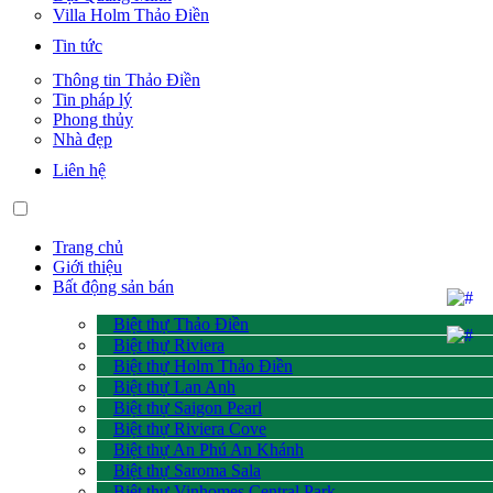
Villa Holm Thảo Điền
Tin tức
Thông tin Thảo Điền
Tin pháp lý
Phong thủy
Nhà đẹp
Liên hệ
Trang chủ
Giới thiệu
Bất động sản bán
Biệt thự Thảo Điền
Biệt thự Riviera
Biệt thự Holm Thảo Điền
Biệt thự Lan Anh
Biệt thự Saigon Pearl
Biệt thự Riviera Cove
Biệt thự An Phú An Khánh
Biệt thự Saroma Sala
Biệt thự Vinhomes Central Park