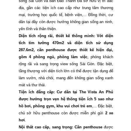
sông Sài Gòn và bán Đảo Thanh Đa sở hữu vị trí đắc
địa, gần các tiện ích cao cấp như trung tâm thương
mại, trường học quốc tế, bệnh viện,... Đồng thời, cư
dân tại đây còn được hưởng không gian sống an ninh,
yên tĩnh và thân thiện.
Diện tích rộng rãi, thiết kế thông minh: Với diện
tích tim tường 470m2 và diện tích sử dụng
287.6m2, căn penthouse được thiết kế hiện đại,
gồm 4 phòng ngủ, phòng làm việc
, phòng khách
rộng rãi và sang trọng view sông Sài Gòn. Đặc biệt,
tầng thượng với diện tích lớn có thể được tận dụng để
làm vườn, nhà chòi, mang đến không gian sống xanh
mát và thư thái.
Tiện ích đẳng cấp: Cư dân tại The Vista An Phú
được hưởng trọn vẹn hệ thống tiện ích 5 sao như
hồ bơi, phòng gym, khu vui chơi trẻ em
,... Đặc biệt,
chủ sở hữu penthouse còn được miễn phí gửi
2 xe
hơi
.
Nội thất cao cấp, sang trọng: Căn penthouse
được