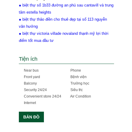
● biệt thự số 1b33 đường an phú sau cantavill và trung
tâm estella heights
● biệt thự thảo điền cho thuê đẹp tại số 113 nguyễn
văn hưởng
● biệt thự victoria villade novaland thạnh mỹ lợi thời
điểm tốt mua đầu tư
Tiện ích
Near bus
Phone
Front yard
Bệnh viện
Balcony
Trường học
Security 24/24
Siêu thị
Convenient store 24/24
Air Condition
Internet
BẢN ĐỒ