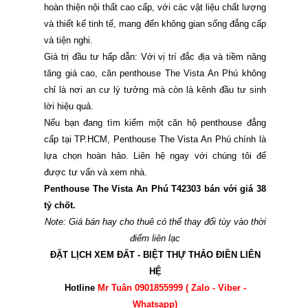
hoàn thiện nội thất cao cấp, với các vật liệu chất lượng
và thiết kế tinh tế, mang đến không gian sống đẳng cấp
và tiện nghi.
Giá trị đầu tư hấp dẫn: Với vị trí đắc địa và tiềm năng
tăng giá cao, căn penthouse The Vista An Phú không
chỉ là nơi an cư lý tưởng mà còn là kênh đầu tư sinh
lời hiệu quả.
Nếu bạn đang tìm kiếm một căn hộ penthouse đẳng
cấp tại TP.HCM, Penthouse The Vista An Phú chính là
lựa chọn hoàn hảo. Liên hệ ngay với chúng tôi để
được tư vấn và xem nhà.
Penthouse The Vista An Phú T42303 bán với giá 38
tỷ chốt.
Note: Giá bán hay cho thuê có thể thay đổi tùy vào thời
điểm liên lạc
ĐẶT LỊCH XEM ĐẤT - BIỆT THỰ THẢO ĐIỀN LIÊN
HỆ
Hotline
Mr Tuân 0901855999 ( Zalo - Viber -
Whatsapp)