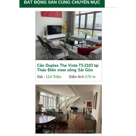
BẤT ĐỘNG SẢN CÙNG CHUYÊN MỤC
Căn Duplex The Vista T5-2103 tại
Thảo Điền view sông Sài Gòn
cho thuê
Giá :
114 Triệu
Diện tích
270 m