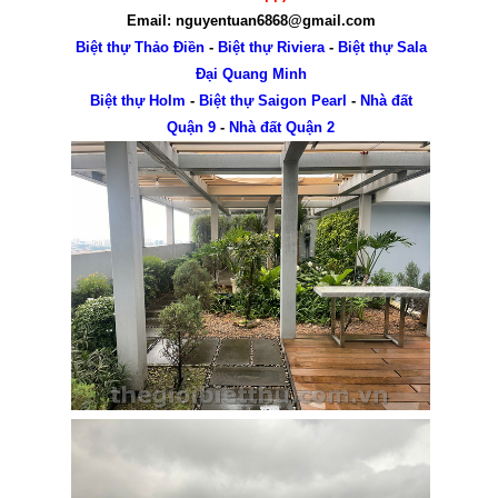
Email: nguyentuan6868@gmail.com
Biệt thự Thảo Điền
-
Biệt thự Riviera
-
Biệt thự Sala
Đại Quang Minh
Biệt thự Holm
-
Biệt thự Saigon Pearl
-
Nhà đất
Quận 9
-
Nhà đất Quận 2