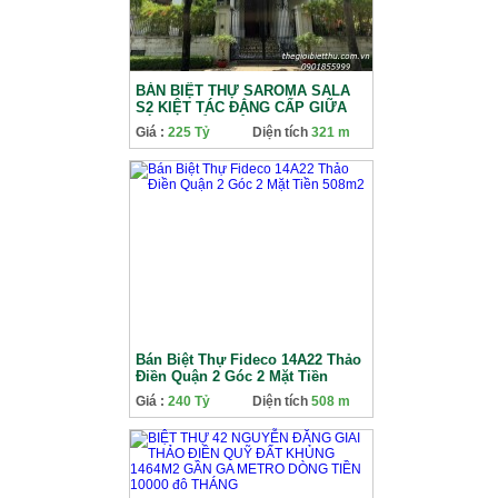
BÁN BIỆT THỰ SAROMA SALA
S2 KIỆT TÁC ĐẲNG CẤP GIỮA
LÒNG THỦ THIÊM
Giá :
225 Tỷ
Diện tích
321 m
Bán Biệt Thự Fideco 14A22 Thảo
Điền Quận 2 Góc 2 Mặt Tiền
508m2
Giá :
240 Tỷ
Diện tích
508 m