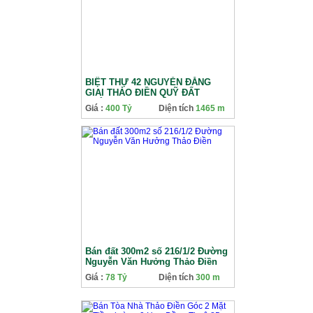
BIỆT THỰ 42 NGUYỄN ĐĂNG
GIAI THẢO ĐIỀN QUỸ ĐẤT
KHỦNG 1464M2 GẦN GA METRO
Giá :
400 Tỷ
Diện tích
1465 m
DÒNG TIỀN 10000 đô THÁNG
Bán đất 300m2 số 216/1/2 Đường
Nguyễn Văn Hưởng Thảo Điền
Giá :
78 Tỷ
Diện tích
300 m