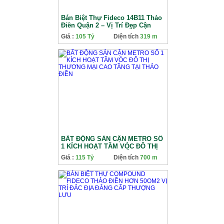
Bán Biệt Thự Fideco 14B11 Thảo
Điền Quận 2 – Vị Trí Đẹp Cận
Sông, Sẵn Sàng Vào Ở Ngay
Giá :
105 Tỷ
Diện tích
319 m
BẤT ĐỘNG SẢN CẬN METRO SỐ
1 KÍCH HOẠT TẦM VÓC ĐÔ THỊ
THƯƠNG MẠI CAO TẦNG TẠI
Giá :
115 Tỷ
Diện tích
700 m
THẢO ĐIỀN