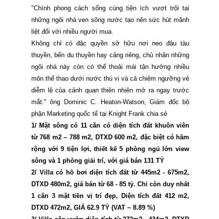
"Chính phong cách sống cùng tiện ích vượt trội tại
những ngôi nhà ven sông nước tạo nên sức hút mãnh
liệt đối với nhiều người mua.
Không chỉ có đặc quyền sở hữu nơi neo đậu tàu
thuyền, bến du thuyền hay cảng riêng, chủ nhân những
ngôi nhà này còn có thể thoải mái tận hưởng nhiều
môn thể thao dưới nước thú vị và cả chiêm ngưỡng vẻ
diễm lệ của cảnh quan thiên nhiên mở ra ngay trước
mắt." ông Dominic C. Heaton-Watson, Giám đốc bộ
phận Marketing quốc tế tại Knight Frank chia sẻ
1/ Mặt sông có 11 căn có diện tích đất khuôn viên
từ 768 m2 – 788 m2, DTXD 600 m2, đặc biệt có hầm
rộng với 9 tiện lợi, thiết kế 5 phòng ngủ lớn view
sông và 1 phòng giải trí, với giá bán 131 TỶ
2/ Villa có hồ bơi diện tích đất từ 445m2 - 675m2,
DTXD 480m2, giá bán từ 68 - 85 tỷ.
Chỉ còn duy nhất
1 căn 3 mặt tiền vị trí đẹp, Diện tích đất 412 m2,
DTXD 472m2, GIÁ 62.9 TỶ (VAT ~ 8.89 %)