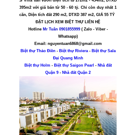
3/ Villa sân vườn diện tích từ 272m2 - 434m2, DTXD
395m2 với giá bán từ 50 - 60 tỷ.
Chỉ còn duy nhất 1
căn, Diện tích đất 290 m2, DTXD 387 m2, GIÁ 55 TỶ
ĐẶT LỊCH XEM BIỆT THỰ LIÊN HỆ
Hotline
Mr Tuân 0901855999
( Zalo - Viber -
Whatsapp)
Email: nguyentuan6868@gmail.com
Biệt thự Thảo Điền
-
Biệt thự Riviera
-
Biệt thự Sala
Đại Quang Minh
Biệt thự Holm
-
Biệt thự Saigon Pearl
-
Nhà đất
Quận 9
-
Nhà đất Quận 2