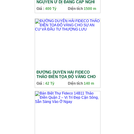
NGUYỄN Ư DĨ ĐẲNG CẤP NGHỈ
DƯỠNG TUYỆT TÁC NỘI THẤT
Giá :
400 Tỷ
Diện tích
1500 m
GỖ 1500M2
ĐƯỜNG DUYÊN HẢI FIDECO
THẢO ĐIỀN TỌA ĐỘ VÀNG CHO
SỰ AN CƯ VÀ ĐẦU TƯ THƯỢNG
Giá :
42 Tỷ
Diện tích
140 m
LƯU