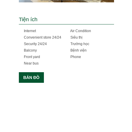
Tiện ích
Internet
Air Condition
Convenient store 24/24
Siêu thị
Security 24/24
Trường học
Balcony
Bệnh viện
Front yard
Phone
Near bus
BẢN ĐỒ