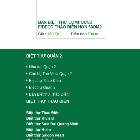
BÁN BIỆT THỰ COMPOUND
FIDECO THẢO ĐIỀN HƠN 50OM2
VỊ TRÍ ĐẮC ĐỊA ĐẲNG CẤP
Giá :
160 Tỷ
Diện tích
500 m
THƯỢNG LƯU
BIỆT THỰ QUẬN 2
Nhà đất Quận 2
Căn hộ The Vista Quận 2
Biệt thự Thảo Điền
Biệt thự Quận 2
Bán Biệt thự Thảo Điền
BIỆT THỰ THẢO ĐIỀN
Biệt thự Thảo Điền
Biệt thự Riviera
Biệt thự Sala Đại Quang Minh
Biệt thự Holm
Biệt thự Saigon Pearl