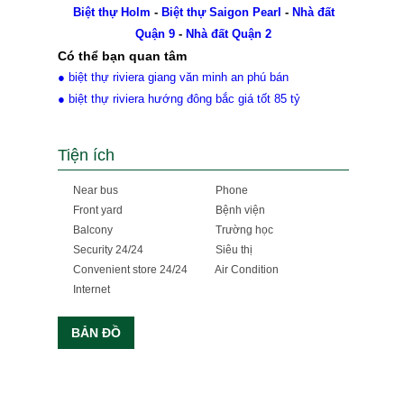
Biệt thự Holm
-
Biệt thự Saigon Pearl
-
Nhà đất
Quận 9
-
Nhà đất Quận 2
Có thể bạn quan tâm
● biệt thự riviera giang văn minh an phú bán
● biệt thự riviera hướng đông bắc giá tốt 85 tỷ
Tiện ích
Near bus
Phone
Front yard
Bệnh viện
Balcony
Trường học
Security 24/24
Siêu thị
Convenient store 24/24
Air Condition
Internet
BẢN ĐỒ