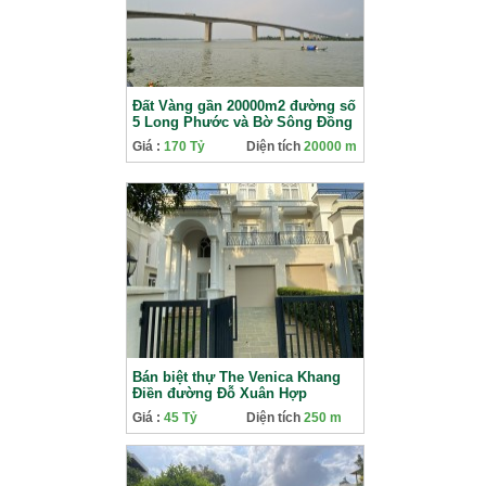
Đất Vàng gần 20000m2 đường số
5 Long Phước và Bờ Sông Đồng
Nai Cơ Hội Đầu Tư Vàng
Giá :
170 Tỷ
Diện tích
20000 m
Bán biệt thự The Venica Khang
Điền đường Đỗ Xuân Hợp
Giá :
45 Tỷ
Diện tích
250 m