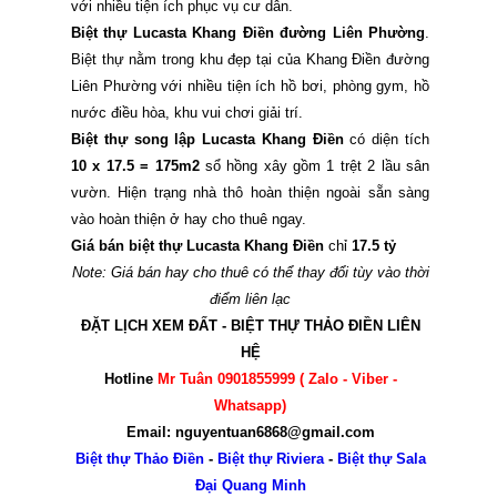
với nhiều tiện ích phục vụ cư dân.
Biệt thự Lucasta Khang Điền đường Liên Phường
.
Biệt thự nằm trong khu đẹp tại của Khang Điền đường
Liên Phường với nhiều tiện ích hồ bơi, phòng gym, hồ
nước điều hòa, khu vui chơi giải trí.
Biệt thự song lập Lucasta Khang Điền
có diện tích
10 x 17.5 = 175m2
sổ hồng xây gồm 1 trệt 2 lầu sân
vườn. Hiện trạng nhà thô hoàn thiện ngoài sẵn sàng
vào hoàn thiện ở hay cho thuê ngay.
Giá bán biệt thự Lucasta Khang Điền
chỉ
17.5 tỷ
Note: Giá bán hay cho thuê có thể thay đổi tùy vào thời
điểm liên lạc
ĐẶT LỊCH XEM ĐẤT - BIỆT THỰ THẢO ĐIỀN LIÊN
HỆ
Hotline
Mr Tuân 0901855999 ( Zalo - Viber -
Whatsapp)
Email: nguyentuan6868@gmail.com
Biệt thự Thảo Điền
-
Biệt thự Riviera
-
Biệt thự Sala
Đại Quang Minh