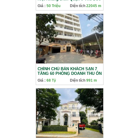
với 2045m2 ngay Đỗ Xuân Hợp
Giá :
50 Triệu
Diện tích
22045 m
và đường Liên Phường
CHÍNH CHỦ BÁN KHÁCH SẠN 7
TẦNG 60 PHÒNG DOANH THU ỔN
ĐỊNH 400TR/THÁNG 242 BƯNG
Giá :
68 Tỷ
Diện tích
991 m
ÔNG THOÀN QUẬN 9