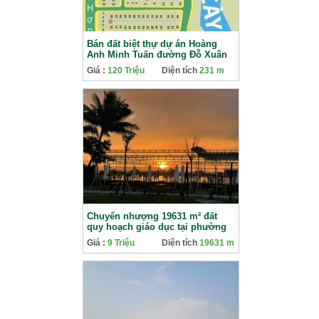
Bán đất biệt thự dự án Hoàng
Anh Minh Tuấn đường Đỗ Xuân
Hợp vị trí đắc địa
Giá :
120 Triệu
Diện tích
231 m
Chuyển nhượng 19631 m² đất
quy hoạch giáo dục tại phường
Long Phước
Giá :
9 Triệu
Diện tích
19631 m