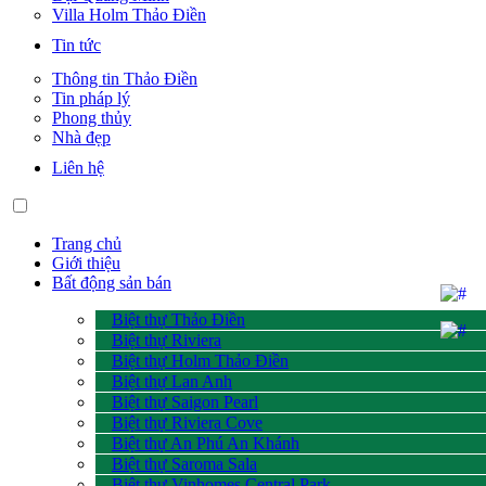
Villa Holm Thảo Điền
Tin tức
Thông tin Thảo Điền
Tin pháp lý
Phong thủy
Nhà đẹp
Liên hệ
Trang chủ
Giới thiệu
Bất động sản bán
Biệt thự Thảo Điền
Biệt thự Riviera
Biệt thự Holm Thảo Điền
Biệt thự Lan Anh
Biệt thự Saigon Pearl
Biệt thự Riviera Cove
Biệt thự An Phú An Khánh
Biệt thự Saroma Sala
Biệt thự Vinhomes Central Park