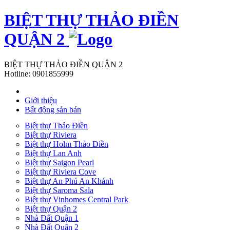
BIỆT THỰ THẢO ĐIỀN
QUẬN 2
BIỆT THỰ THẢO ĐIỀN QUẬN 2
Hotline:
0901855999
Giới thiệu
Bất động sản bán
Biệt thự Thảo Điền
Biệt thự Riviera
Biệt thự Holm Thảo Điền
Biệt thự Lan Anh
Biệt thự Saigon Pearl
Biệt thự Riviera Cove
Biệt thự An Phú An Khánh
Biệt thự Saroma Sala
Biệt thự Vinhomes Central Park
Biệt thự Quận 2
Nhà Đất Quận 1
Nhà Đất Quận 2