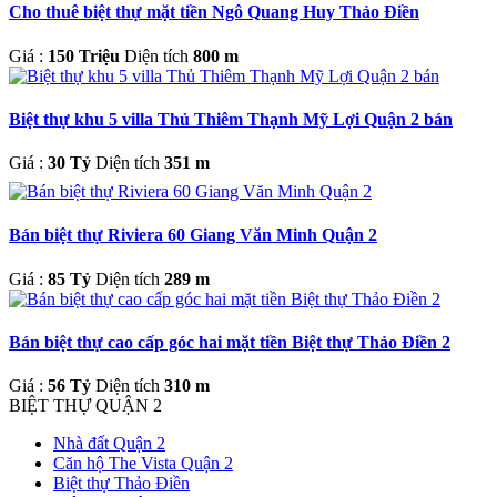
Cho thuê biệt thự mặt tiền Ngô Quang Huy Thảo Điền
Giá :
150 Triệu
Diện tích
800 m
Biệt thự khu 5 villa Thủ Thiêm Thạnh Mỹ Lợi Quận 2 bán
Giá :
30 Tỷ
Diện tích
351 m
Bán biệt thự Riviera 60 Giang Văn Minh Quận 2
Giá :
85 Tỷ
Diện tích
289 m
Bán biệt thự cao cấp góc hai mặt tiền Biệt thự Thảo Điền 2
Giá :
56 Tỷ
Diện tích
310 m
BIỆT THỰ QUẬN 2
Nhà đất Quận 2
Căn hộ The Vista Quận 2
Biệt thự Thảo Điền