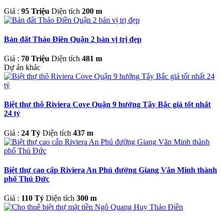
Giá :
95 Triệu
Diện tích
200 m
Bán đất Thảo Điền Quận 2 bán vị trị đẹp
Giá :
70 Triệu
Diện tích
481 m
Dự án khác
Biệt thự thô Riviera Cove Quận 9 hướng Tây Bắc giá tốt nhất
24 tỷ
Giá :
24 Tỷ
Diện tích
437 m
Biệt thự cao cấp Riviera An Phú đường Giang Văn Minh thành
phố Thủ Đức
Giá :
110 Tỷ
Diện tích
300 m