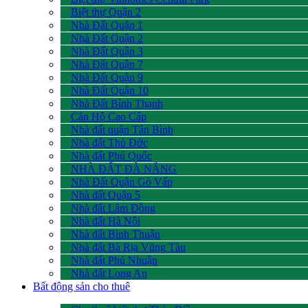
Biệt thự Quận 2
Nhà Đất Quận 1
Nhà Đất Quận 2
Nhà Đất Quận 3
Nhà Đất Quận 7
Nhà Đất Quận 9
Nhà Đất Quận 10
Nhà Đất Bình Thạnh
Căn Hộ Cao Cấp
Nhà đất quận Tân Bình
Nhà đất Thủ Đức
Nhà đất Phú Quốc
NHÀ ĐẤT ĐÀ NẴNG
Nhà Đất Quận Gò Vấp
Nhà đất Quận 5
Nhà đất Lâm Đồng
Nhà đất Hà Nội
Nhà đất Bình Thuận
Nhà đất Bà Rịa Vũng Tàu
Nhà đất Phú Nhuận
Nhà đất Long An
Bất động sản cho thuê