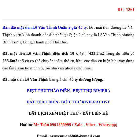
ID : 1261
Bán đất mặt tiền Lê Văn Thịnh Quận 2 giá 45 tỷ
. Đất mặt tiền đường Lê Văn
Thịnh vị trí kinh doanh đắc địa nhất tại Quận 2 cũ nay là Lê Văn Thịnh phường
Bình Trưng Đông, Thành phố Thủ Đức.
Đất mặt tiền Lê Văn Thịnh diện tích 10 x 43 = 433.5m2
trong đó hiện có
285.6m2
thổ cư có thể chuyển thêm thổ cư, khu vực dân cư hiện hữu xây dựng
cao tầng, căn hộ dịch vụ, tòa nhà văn phòng cho thuê.
Đất mặt tiền Lê Văn Thịnh
bán giá chỉ
45 tỷ thương lượng.
BIỆT THỰ THẢO ĐIỀN
-
BIỆT THỰ RIVIERA
ĐẤT THẢO ĐIỀN
-
BIỆT THỰ RIVIERA COVE
ĐẶT LỊCH XEM BIỆT THỰ - ĐẤT LIÊN HỆ
Hotline
Mr Tuân 0901855999 ( Zalo - Viber - Whatsapp)
Email: nguyentuan6868@gmail.com