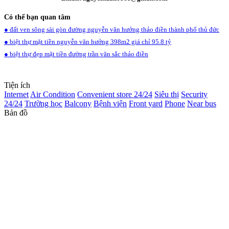
Có thể bạn quan tâm
● đất ven sông sài gòn đường nguyễn văn hưởng thảo điền thành phố thủ đức
● biệt thự mặt tiền nguyễn văn hưởng 398m2 giá chỉ 95.8 tỷ
● biệt thự đẹp mặt tiền đường trần văn sắc thảo điền
Tiện ích
Internet
Air Condition
Convenient store 24/24
Siêu thị
Security
24/24
Trường học
Balcony
Bệnh viện
Front yard
Phone
Near bus
Bản đồ