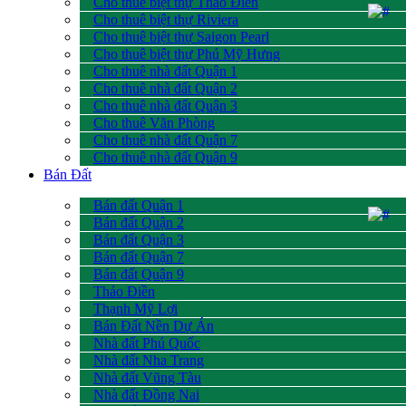
Cho thuê biệt thự Thảo Điền
Cho thuê biệt thự Riviera
Cho thuê biệt thự Saigon Pearl
Cho thuê biệt thự Phú Mỹ Hưng
Cho thuê nhà đất Quận 1
Cho thuê nhà đất Quận 2
Cho thuê nhà đất Quận 3
Cho thuê Văn Phòng
Cho thuê nhà đất Quận 7
Cho thuê nhà đất Quận 9
Bán Đất
Bán đất Quận 1
Bán đất Quận 2
Bán đất Quận 3
Bán đất Quận 7
Bán đất Quận 9
Thảo Điền
Thạnh Mỹ Lợi
Bán Đất Nền Dự Án
Nhà đất Phú Quốc
Nhà đất Nha Trang
Nhà đất Vũng Tàu
Nhà đất Đồng Nai