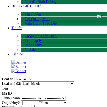
Nhà đất Bình Dương
BLOG BIỆT THỰ
Thảo Điền
Đại Quang Minh
Villa Holm Thảo Điền
Tin tức
Thông tin Thảo Điền
Tin pháp lý
Phong thủy
Nhà đẹp
Liên hệ
Loại tin
Loại nhà đất
Tên
Mã ID
Tỉnh/Thành
Quận/Huyện