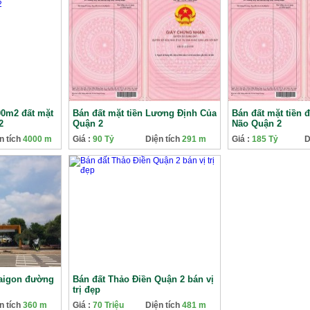
0m2 đất mặt
Bán đất mặt tiền Lương Định Của
Bán đất mặt tiền 
2
Quận 2
Não Quận 2
n tích
4000 m
Giá :
90 Tỷ
Diện tích
291 m
Giá :
185 Tỷ
D
Saigon đường
Bán đất Thảo Điền Quận 2 bán vị
trị đẹp
n tích
360 m
Giá :
70 Triệu
Diện tích
481 m