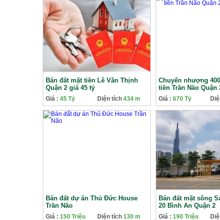
Bán đất mặt tiền Lê Văn Thịnh
Chuyển nhượng 400
Quận 2 giá 45 tỷ
tiền Trần Não Quận 
Giá :
45 Tỷ
Diện tích
434 m
Giá :
670 Tỷ
Diệ
Bán đất dự án Thủ Đức House
Bán đất mặt sông 
Trần Não
20 Bình An Quận 2
Giá :
150 Triệu
Diện tích
130 m
Giá :
190 Triệu
Diệ