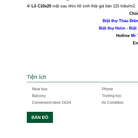
4/
Lô C10x20
mặt sau nhìn hồ sinh thái giá bán 115 triệu/m2.
Chún
Biệt thự Thảo Điề
Biệt thự Holm
-
Biệt
Hotline
Mr 
Em
Tiện ích
Near bus
Phone
Balcony
Trường học
Convenient store 24/24
Air Condition
BẢN ĐỒ