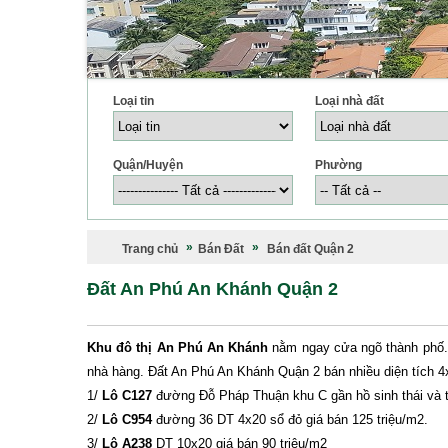
Loại tin
Loại nhà đất
Quận/Huyện
Phường
Trang chủ
Bán Đất
Bán đất Quận 2
Đất An Phú An Khánh Quận 2
Khu đô thị An Phú An Khánh
nằm ngay cửa ngõ thành phố. Vị
nhà hàng. Đất An Phú An Khánh Quận 2 bán nhiều diện tích 4
1/
Lô C127
đường Đỗ Pháp Thuận khu C gần hồ sinh thái và t
2/
Lô C954
đường 36 DT 4x20 sổ đỏ giá bán 125 triệu/m2.
3/
Lô A238
DT 10x20 giá bán 90 triệu/m2