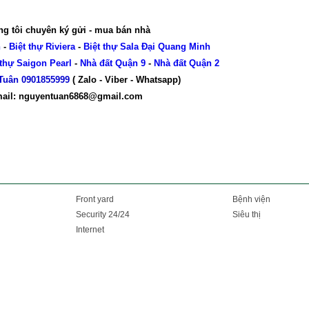
g tôi chuyên ký gửi - mua bán nhà
n
-
Biệt thự Riviera
-
Biệt thự Sala Đại Quang Minh
 thự Saigon Pearl
-
Nhà đất Quận 9
-
Nhà đất Quận 2
Tuân 0901855999
( Zalo - Viber - Whatsapp)
ail: nguyentuan6868@gmail.com
Front yard
Bệnh viện
Security 24/24
Siêu thị
Internet