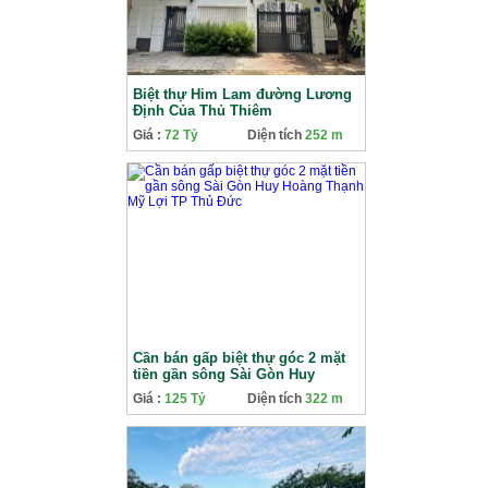
Biệt thự Him Lam đường Lương
Định Của Thủ Thiêm
Giá :
72 Tỷ
Diện tích
252 m
Cần bán gấp biệt thự góc 2 mặt
tiền gần sông Sài Gòn Huy
Hoàng Thạnh Mỹ Lợi TP Thủ Đức
Giá :
125 Tỷ
Diện tích
322 m