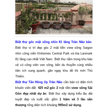
Biệt thự góc mặt sông nhìn 81 tầng Trần Não bán
.
Biệt thự vị trí đẹp góc 2 mặt tiền view sông Saigon
nhìn công viên Vinhomes Central Park và tòa Lanmark
81 tầng cao nhất Việt Nam. Biệt thự nằm trong khu bảo
vệ có công viên ven sông, bến du thuyền cùng nhiều
tiện ích sung quanh, gần ngay khu đô thị mới Thủ
Thiêm.
Biệt thự Tân Hồng Uy Trần Não
cần bán có diện tích
khuôn viên đất
425 m2 góc 2
mặt tiền
view sông Sài
Gòn đẹp nhất dự án
. Biệt thự xây dụng kiểu lâu đài
tuyệt đẹp và xuất sắc gồm
1 hầm và 3 lầu sân
thượng
tổng diện tích khoảng
945m2 sử dụng.