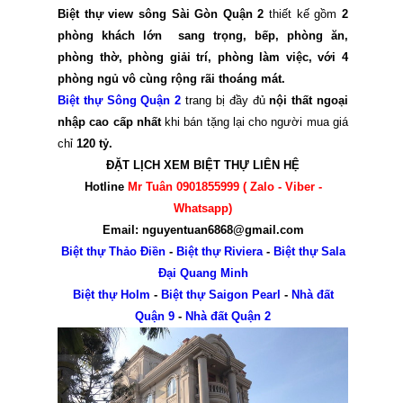
Biệt thự view sông Sài Gòn Quận 2
thiết kế gồm
2
phòng khách lớn sang trọng, bếp, phòng ăn,
phòng thờ, phòng giải trí, phòng làm việc, với 4
phòng ngủ vô cùng rộng rãi thoáng mát.
Biệt thự Sông Quận 2
trang bị đầy đủ
nội thất ngoại
nhập cao cấp nhất
khi bán tặng lại cho người mua giá
chỉ
120 tỷ.
ĐẶT LỊCH XEM BIỆT THỰ LIÊN HỆ
Hotline
Mr Tuân 0901855999 ( Zalo - Viber -
Whatsapp)
Email: nguyentuan6868@gmail.com
Biệt thự Thảo Điền
-
Biệt thự Riviera
-
Biệt thự Sala
Đại Quang Minh
Biệt thự Holm
-
Biệt thự Saigon Pearl
-
Nhà đất
Quận 9
-
Nhà đất Quận 2