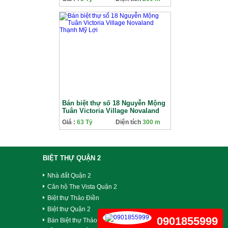
Bán biệt thự số 18 Nguyễn Mộng
Tuân Victoria Village Novaland
Thạnh Mỹ Lợi
Giá :
63 Tỷ
Diện tích
300 m
BIỆT THỰ QUẬN 2
Nhà đất Quận 2
Căn hộ The Vista Quận 2
Biệt thự Thảo Điền
Biệt thự Quận 2
0901855999
Bán Biệt thự Thảo Điền