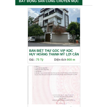
BẤT ĐỘNG SẢN CÙNG CHUYÊN MỤC
BÁN BIỆT THỰ GÓC VIP KDC
HUY HOÀNG THẠNH MỸ LỢI CẬN
SÔNG SÀI GÒN, ĐẲNG CẤP 1
Giá :
75 Tỷ
Diện tích
900 m
HẦM 4 LẦU 75 TỶ