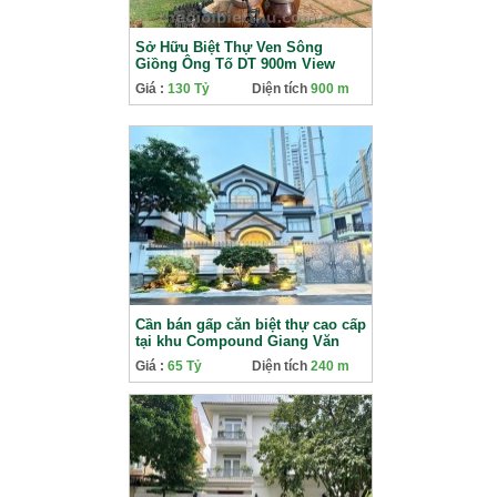
Sở Hữu Biệt Thự Ven Sông
Giồng Ông Tố DT 900m View
Tuyệt Đẹp
Giá :
130 Tỷ
Diện tích
900 m
Cần bán gấp căn biệt thự cao cấp
tại khu Compound Giang Văn
Minh
Giá :
65 Tỷ
Diện tích
240 m