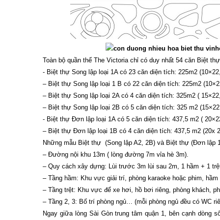
Toàn bộ quần thể The Victoria chỉ có duy nhất 54 căn Biệt th
- Biệt thự Song lập loại 1A có 23 căn diện tích: 225m2 (10×22
– Biệt thự Song lập loại 1 B có 22 căn diện tích: 225m2 (10×2
– Biệt thự Song lập loại 2A có 4 căn diện tích: 325m2 ( 15×22
– Biệt thự Song lập loại 2B có 5 căn diện tích: 325 m2 (15×22
- Biệt thự Đơn lập loại 1A có 5 căn diện tích: 437,5 m2 ( 20×2
– Biệt thự Đơn lập loại 1B có 4 căn diện tích: 437,5 m2 (20x 2
Những mẫu Biệt thự (Song lập A2, 2B) và Biệt thự (Đơn lập 1A
– Đường nội khu 13m ( lòng đường 7m vỉa hè 3m).
– Quy cách xây dựng: Lùi trước 3m lùi sau 2m, 1 hầm + 1 trệt
– Tầng hầm: Khu vực giải trí, phòng karaoke hoặc phim, hầm
– Tầng trệt: Khu vực để xe hơi, hồ bơi riêng, phòng khách, p
– Tầng 2, 3: Bố trí phòng ngủ… (mỗi phòng ngủ đều có WC riê
Ngay giữa lòng Sài Gòn trung tâm quận 1, bên cạnh dòng 