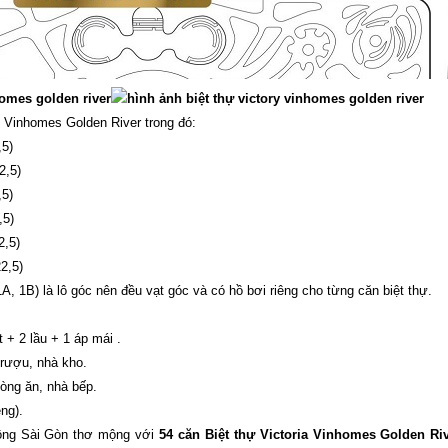
ự Vinhomes Golden River trong đó:
,5)
2,5)
,5)
,5)
2,5)
2,5)
, 1B) là lô góc nên đều vạt góc và có hồ bơi riêng cho từng căn biệt thự.
 + 2 lầu + 1 áp mái .
 rượu, nhà kho.
hòng ăn, nhà bếp.
ng).
sông Sài Gòn thơ mộng với
54 căn Biệt thự Victoria Vinhomes Golden Ri