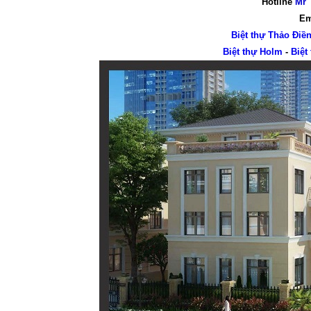
Hotline
Mr 
Em
Biệt thự Thảo Điề
Biệt thự Holm
-
Biệt