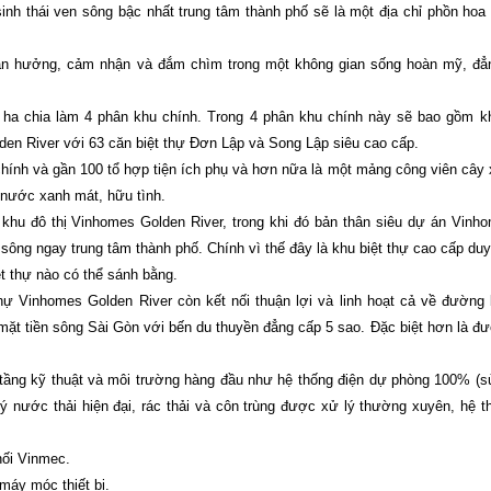
inh thái ven sông bậc nhất trung tâm thành phố sẽ là một địa chỉ phồn hoa 
ận hưởng, cảm nhận và đắm chìm trong một không gian sống hoàn mỹ, đẳ
 ha chia làm 4 phân khu chính. Trong 4 phân khu chính này sẽ bao gồm k
den River với 63 căn biệt thự Đơn Lập và Song Lập siêu cao cấp.
 chính và gần 100 tổ hợp tiện ích phụ và hơn nữa là một mảng công viên cây
n nước xanh mát, hữu tình.
 khu đô thị Vinhomes Golden River, trong khi đó bản thân siêu dự án Vinh
en sông ngay trung tâm thành phố. Chính vì thế đây là khu biệt thự cao cấp d
t thự nào có thể sánh bằng.
hự Vinhomes Golden River còn kết nối thuận lợi và linh hoạt cả về đường 
 tiền sông Sài Gòn với bến du thuyền đẳng cấp 5 sao. Đặc biệt hơn là đư
tầng kỹ thuật và môi trường hàng đầu như hệ thống điện dự phòng 100% (
 lý nước thải hiện đại, rác thải và côn trùng được xử lý thường xuyên, hệ 
nối Vinmec.
máy móc thiết bị.