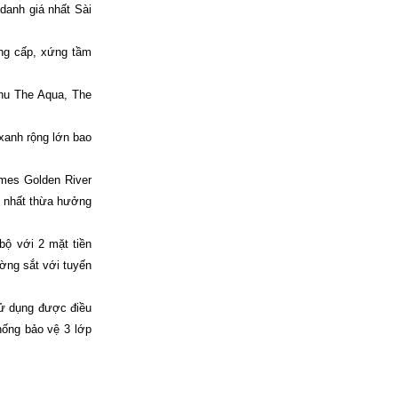
danh giá nhất Sài
ng cấp, xứng tầm
hu The Aqua, The
 xanh rộng lớn bao
omes Golden River
uy nhất thừa hưởng
bộ với 2 mặt tiền
ờng sắt với tuyến
sử dụng được điều
thống bảo vệ 3 lớp