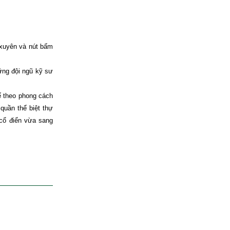
 xuyên và nút bấm
ững đội ngũ kỹ sư
ế theo phong cách
quần thể biệt thự
 cổ điển vừa sang