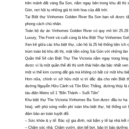
trên mảnh đất vàng Ba Son, nằm ngay bên trong khu đô thị s
Gòn, nơi hội tụ những giá trị tinh hoa của đất trời.
Tại Biệt thự Vinhomes Golden River Ba Son bạn sẽ được t
phong cách chủ nhân.
Toàn bộ dự án Vinhomes Golden River có quy mô tới 25.29
Luxury, The Front và cuối cùng là khu Biệt Thự Vinhomes Gol
Xen kẽ giữa các khu biệt thự, căn hộ là 25 hệ thống tiện ích
trùm toàn bộ khu đô thị, mặt tiền sông Sài Gòn với những là
Quần thể 54 căn Biệt Thự The Victoria nằm ngay trong lòng
được ví là một quần thể đô thị sinh thái hiện đại bậc nhất v
một vị thế kim cương đắt giá mà không có bất cứ một khu biệ
Hơn nữa, chính vì sở hữu một vị trí đắc địa cho nên Biệt t
đường Nguyễn Hữu Cảnh và Tôn Đức Thắng, đường thủy là mặt
tàu điện Metro số 1 “Bến Thành – Suối Tiên”
Khu biệt thự The Victoria Vinhomes Ba Son được đầu tư hạ 
hòa), wifi phủ sóng miễn phí toàn khu biệt thự, hệ thống xử
đảm bảo an toàn tuyệt đối.
– Sức khỏe & y tế: Bác sỹ gia đình, nút bấm y tế tại nhà kết 
– Chăm sóc nhà: Chăm vườn, dọn bể bơi, bảo trì bảo dưỡng 