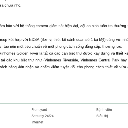
sửa chữa nhỏ.
đảm bảo với hệ thống camera giám sát hiện đại, đội an ninh tuần tra thường
roup kết hợp với EDSA (đơn vị thiết kế cảnh quan số 1 tại Mỹ) cùng với nh
 đại, tạo nên một tiêu chuẩn về một phong cách sống đẳng cấp, thượng lưu.
 Vinhomes Golden River là tất cả các căn biệt thự được xây dựng và thiết k
tại các khu biệt thự như (Vinhomes Riverside, Vinhomes Central Park hay 
khách hàng đón nhận và chấm điểm tuyệt đối cho phong cách thiết về vừa
Front yard
Bệnh viện
Security 24/24
Siêu thị
Internet