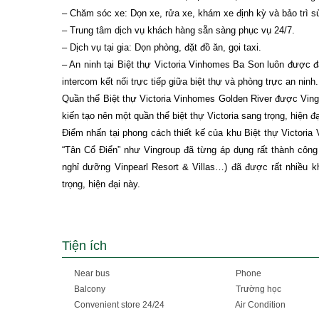
– Chăm sóc xe: Dọn xe, rửa xe, khám xe định kỳ và bảo trì 
– Trung tâm dịch vụ khách hàng sẵn sàng phục vụ 24/7.
– Dịch vụ tại gia: Dọn phòng, đặt đồ ăn, gọi taxi.
– An ninh tại Biệt thự Victoria Vinhomes Ba Son luôn được 
intercom kết nối trực tiếp giữa biệt thự và phòng trực an ninh.
Quần thể Biệt thự Victoria Vinhomes Golden River được Ving
kiến tạo nên một quần thể biệt thự Victoria sang trọng, hiện
Điểm nhấn tại phong cách thiết kế của khu Biệt thự Victoria
“Tân Cổ Điển” như Vingroup đã từng áp dụng rất thành công 
nghỉ dưỡng Vinpearl Resort & Villas…) đã được rất nhiều 
trọng, hiện đại này.
Tiện ích
Near bus
Phone
Balcony
Trường học
Convenient store 24/24
Air Condition