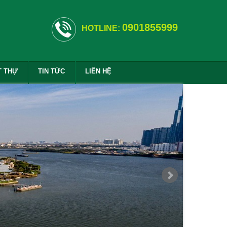
0901855999
HOTLINE:
T THỰ
TIN TỨC
LIÊN HỆ