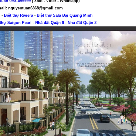
Tuân 0901855999
( Zalo - Viber - Whatsapp)
ail: nguyentuan6868@gmail.com
n
-
Biệt thự Riviera
-
Biệt thự Sala Đại Quang Minh
 thự Saigon Pearl
-
Nhà đất Quận 9
-
Nhà đất Quận 2