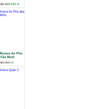
iện tích
289 m
 Riviera An Phú
 Văn Minh
iện tích
m