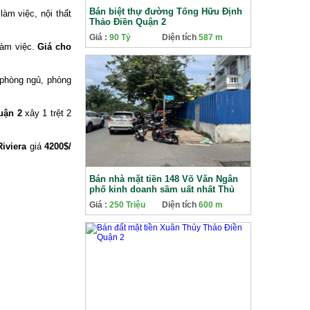
Bán biệt thự đường Tống Hữu Định
làm việc, nội thất
Thảo Điền Quận 2
Giá :
90 Tỷ
Diện tích
587 m
làm việc.
Giá cho
 phòng ngủ, phòng
uận 2
xây 1 trệt 2
Riviera
giá
4200$/
Bán nhà mặt tiền 148 Võ Văn Ngân
phố kinh doanh sầm uất nhất Thủ
Đức
Giá :
250 Triệu
Diện tích
600 m