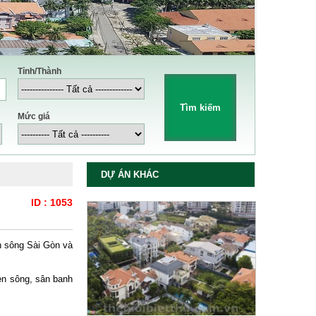
Tỉnh/Thành
Mức giá
DỰ ÁN KHÁC
ID : 1053
n sông Sài Gòn và
en sông, sân banh