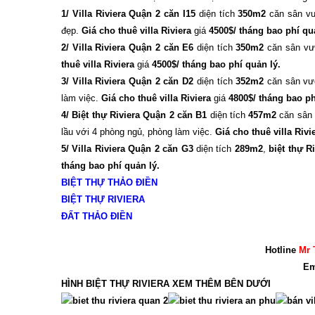
1/
Villa Riviera Quận 2 căn I15
diện tích
350m2
căn sân vư
đẹp.
Giá cho thuê villa Riviera
giá
4500$/ tháng bao phí qu
2/
Villa Riviera Quận 2 căn E6
diện tích
350m2
căn sân vườ
thuê villa Riviera
giá
4500$/ tháng bao phí quản lý.
3/
Villa Riviera Quận 2 căn D2
diện tích
352m2
căn sân vườ
làm việc.
Giá cho thuê villa Riviera
giá
4800$/ tháng bao ph
4/
Biệt thự Riviera Quận 2 căn B1
diện tích
457m2
căn sân 
lầu với 4 phòng ngủ, phòng làm việc.
Giá cho thuê villa Rivi
5/
Villa Riviera Quận 2 căn G3
diện tích
289m2
,
biệt thự Ri
tháng bao phí quản lý.
BIỆT THỰ THẢO ĐIỀN
BIỆT THỰ RIVIERA
ĐẤT THẢO ĐIỀN
Hotline
Mr 
Em
HÌNH BIỆT THỰ RIVIERA XEM THÊM BÊN DƯỚI