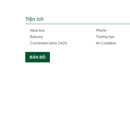
Tiện ích
Near bus
Phone
Balcony
Trường học
Convenient store 24/24
Air Condition
BẢN ĐỒ