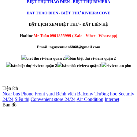
BIỆT THỰ THẢO ĐIỀN
-
BIỆT THỰ RIVIERA
ĐẤT THẢO ĐIỀN
-
BIỆT THỰ RIVIERA COVE
ĐẶT LỊCH XEM BIỆT THỰ - ĐẤT LIÊN HỆ
Hotline
Mr Tuân 0901855999 ( Zalo - Viber - Whatsapp)
Email: nguyentuan6868@gmail.com
Tiện ích
Near bus
Phone
Front yard
Bệnh viện
Balcony
Trường học
Security
24/24
Siêu thị
Convenient store 24/24
Air Condition
Internet
Bản đồ