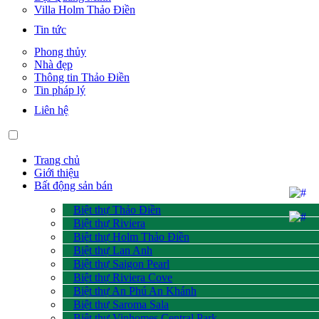
Villa Holm Thảo Điền
Tin tức
Phong thủy
Nhà đẹp
Thông tin Thảo Điền
Tin pháp lý
Liên hệ
Trang chủ
Giới thiệu
Bất động sản bán
Biệt thự Thảo Điền
Biệt thự Riviera
Biệt thự Holm Thảo Điền
Biệt thự Lan Anh
Biệt thự Saigon Pearl
Biệt thự Riviera Cove
Biệt thự An Phú An Khánh
Biệt thự Saroma Sala
Biệt thự Vinhomes Central Park