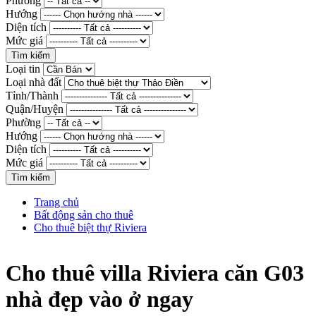
Phường
Hướng
Diện tích
Mức giá
Loại tin
Loại nhà đất
Tỉnh/Thành
Quận/Huyện
Phường
Hướng
Diện tích
Mức giá
Trang chủ
Bất động sản cho thuê
Cho thuê biệt thự Riviera
Cho thuê villa Riviera căn G03
nhà đẹp vào ở ngay