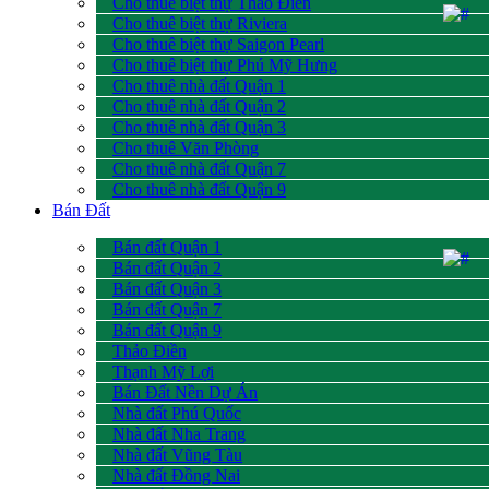
Cho thuê biệt thự Thảo Điền
Cho thuê biệt thự Riviera
Cho thuê biệt thự Saigon Pearl
Cho thuê biệt thự Phú Mỹ Hưng
Cho thuê nhà đất Quận 1
Cho thuê nhà đất Quận 2
Cho thuê nhà đất Quận 3
Cho thuê Văn Phòng
Cho thuê nhà đất Quận 7
Cho thuê nhà đất Quận 9
Bán Đất
Bán đất Quận 1
Bán đất Quận 2
Bán đất Quận 3
Bán đất Quận 7
Bán đất Quận 9
Thảo Điền
Thạnh Mỹ Lợi
Bán Đất Nền Dự Án
Nhà đất Phú Quốc
Nhà đất Nha Trang
Nhà đất Vũng Tàu
Nhà đất Đồng Nai