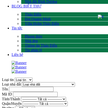
Nhà đất Bình Dương
BLOG BIỆT THỰ
Thảo Điền
Đại Quang Minh
Villa Holm Thảo Điền
Tin tức
Phong thủy
Nhà đẹp
Thông tin Thảo Điền
Tin pháp lý
Liên hệ
Loại tin
Loại nhà đất
Tên
Mã ID
Tỉnh/Thành
Quận/Huyện