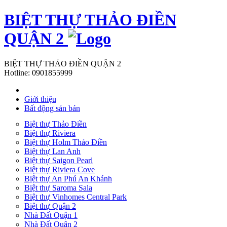
BIỆT THỰ THẢO ĐIỀN
QUẬN 2
BIỆT THỰ THẢO ĐIỀN QUẬN 2
Hotline:
0901855999
Giới thiệu
Bất động sản bán
Biệt thự Thảo Điền
Biệt thự Riviera
Biệt thự Holm Thảo Điền
Biệt thự Lan Anh
Biệt thự Saigon Pearl
Biệt thự Riviera Cove
Biệt thự An Phú An Khánh
Biệt thự Saroma Sala
Biệt thự Vinhomes Central Park
Biệt thự Quận 2
Nhà Đất Quận 1
Nhà Đất Quận 2