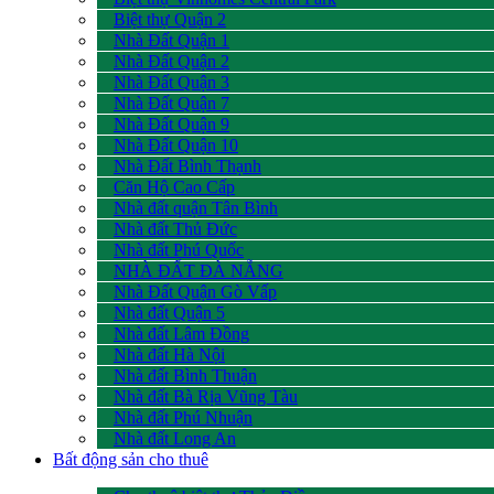
Biệt thự Quận 2
Nhà Đất Quận 1
Nhà Đất Quận 2
Nhà Đất Quận 3
Nhà Đất Quận 7
Nhà Đất Quận 9
Nhà Đất Quận 10
Nhà Đất Bình Thạnh
Căn Hộ Cao Cấp
Nhà đất quận Tân Bình
Nhà đất Thủ Đức
Nhà đất Phú Quốc
NHÀ ĐẤT ĐÀ NẴNG
Nhà Đất Quận Gò Vấp
Nhà đất Quận 5
Nhà đất Lâm Đồng
Nhà đất Hà Nội
Nhà đất Bình Thuận
Nhà đất Bà Rịa Vũng Tàu
Nhà đất Phú Nhuận
Nhà đất Long An
Bất động sản cho thuê