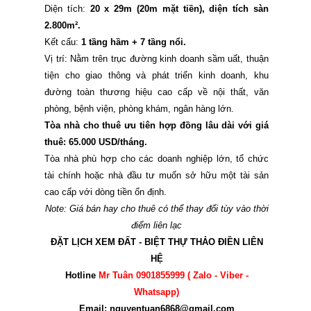
Diện tích:
20 x 29m (20m mặt tiền), diện tích sàn
2.800m².
Kết cấu:
1 tầng hầm + 7 tầng nổi.
Vị trí: Nằm trên trục đường kinh doanh sầm uất, thuận
tiện cho giao thông và phát triển kinh doanh, khu
đường toàn thương hiệu cao cấp về nội thất, văn
phòng, bệnh viện, phòng khám, ngân hàng lớn.
Tòa nhà cho thuê ưu tiên hợp đồng lâu dài với giá
thuê: 65.000 USD/tháng.
Tòa nhà phù hợp cho các doanh nghiệp lớn, tổ chức
tài chính hoặc nhà đầu tư muốn sở hữu một tài sản
cao cấp với dòng tiền ổn định.
Note: Giá bán hay cho thuê có thể thay đổi tùy vào thời
điểm liên lạc
ĐẶT LỊCH XEM ĐẤT - BIỆT THỰ THẢO ĐIỀN LIÊN
HỆ
Hotline
Mr Tuân 0901855999 ( Zalo - Viber -
Whatsapp)
Email: nguyentuan6868@gmail.com