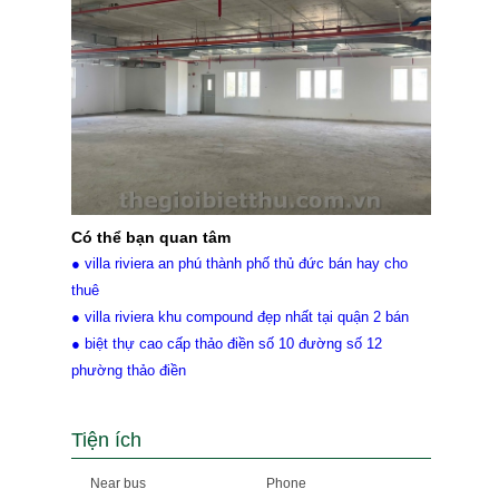
Có thể bạn quan tâm
● villa riviera an phú thành phố thủ đức bán hay cho
thuê
● villa riviera khu compound đẹp nhất tại quận 2 bán
● biệt thự cao cấp thảo điền số 10 đường số 12
phường thảo điền
Tiện ích
Near bus
Phone