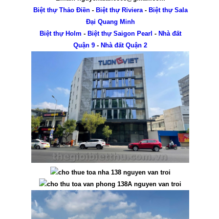
Biệt thự Thảo Điền
-
Biệt thự Riviera
-
Biệt thự Sala
Đại Quang Minh
Biệt thự Holm
-
Biệt thự Saigon Pearl
-
Nhà đất
Quận 9
-
Nhà đất Quận 2