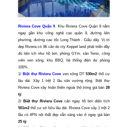
Riviera Cove Quận 9
. Khu Riviera Cove Quận 9 nằm
ngay gần khu công nghệ cao quận 9, đường liên
phường, đường cao tốc Long Thành - Giầu dây. Vị trí
đẹp Riviera có 96 căn do cty Keppel land phát triển đầy
đủ tiện ích như hồ bơi, phòng GYm, sân Tenis, công
viên ven sông, khu BBQ, hệ thống điện dự phòng
100%.
1/
Biệt thự Riviera Cove
ven sông DT
530m2
thổ cư
lâu dài. Xây 1 trệt 2 lầu sân vường rộng. Biệt thự
Riviera Cove xây hoàn thiện ngoài thô trong giá bán
28
tỷ
.
2/
Biệt thự Riviera Cove
căn ngay hồ bơi diện tích
501m2
thổ cư sở hữu lâu dài. Riviera Cove xây 1 trệt 2
lầu có 4PN nội thất đẹp sẵn sàng vào ở ngay giá bán
25 tỷ
.