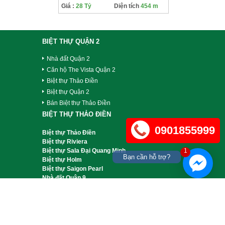
Giá :
28 Tỷ
Diện tích
454 m
BIỆT THỰ QUẬN 2
Nhà đất Quận 2
Căn hộ The Vista Quận 2
Biệt thự Thảo Điền
Biệt thự Quận 2
Bán Biệt thự Thảo Điền
BIỆT THỰ THẢO ĐIỀN
0901855999
Biệt thự Thảo Điền
Biệt thự Riviera
Biệt thự Sala Đại Quang Minh
1
Bạn cần hỗ trợ?
Biệt thự Holm
Biệt thự Saigon Pearl
Nhà đất Quận 9
Nhà đất Quận 2
THÔNG TIN
Chính sách bảo mật