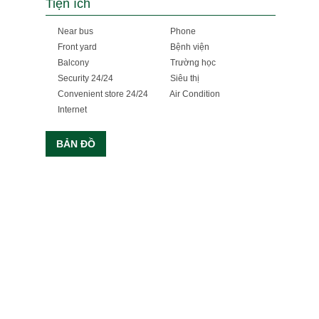
Tiện ích
Near bus
Phone
Front yard
Bệnh viện
Balcony
Trường học
Security 24/24
Siêu thị
Convenient store 24/24
Air Condition
Internet
BẢN ĐỒ