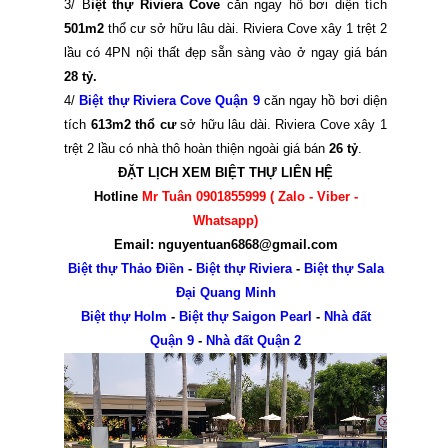
3/ B
iệt thự Riviera Cove
căn ngay hồ bơi diện tích
501m2
thổ cư sở hữu lâu dài. Riviera Cove xây 1 trệt 2
lầu có 4PN nội thất đẹp sẵn sàng vào ở ngay giá bán
28 tỷ.
4/
Biệt thự Riviera Cove Quận 9
căn ngay hồ bơi diện
tích
613m2 thổ cư
sở hữu lâu dài. Riviera Cove xây 1
trệt 2 lầu có nhà thô hoàn thiện ngoài giá bán
26 tỷ
.
ĐẶT LỊCH XEM BIỆT THỰ LIÊN HỆ
Hotline
Mr Tuân 0901855999 ( Zalo - Viber -
Whatsapp)
Email: nguyentuan6868@gmail.com
Biệt thự Thảo Điền
-
Biệt thự Riviera
-
Biệt thự Sala
Đại Quang Minh
Biệt thự Holm
-
Biệt thự Saigon Pearl
-
Nhà đất
Quận 9
-
Nhà đất Quận 2