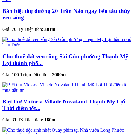
Bán biệt thự đường 20 Trần Não ngay bến tàu thủy
ven sông...
Giá:
70 Tỷ
Diện tích:
381m
Cho thuê đất ven sông Sài Gòn phường Thạnh Mỹ
Lợi thành phố...
Giá:
100 Triệu
Diện tích:
2000m
Biệt thự Victoria Villade Novaland Thạnh Mỹ Lợi
Thời điểm tốt...
Giá:
31 Tỷ
Diện tích:
160m