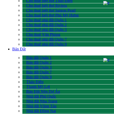
Cho thuê biệt thự Thảo Điền
Cho thuê biệt thự Riviera
Cho thuê biệt thự Saigon Pearl
Cho thuê biệt thự Phú Mỹ Hưng
Cho thuê nhà đất Quận 1
Cho thuê nhà đất Quận 2
Cho thuê nhà đất Quận 3
Cho thuê Văn Phòng
Cho thuê nhà đất Quận 7
Cho thuê nhà đất Quận 9
Bán Đất
Bán đất Quận 1
Bán đất Quận 2
Bán đất Quận 3
Bán đất Quận 7
Bán đất Quận 9
Thảo Điền
Thạnh Mỹ Lợi
Bán Đất Nền Dự Án
Nhà đất Phú Quốc
Nhà đất Nha Trang
Nhà đất Vũng Tàu
Nhà đất Đồng Nai