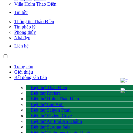
Villa Holm Thảo Điền
Tin tức
Thông tin Thảo Điền
Tin pháp lý
Phong thủy
Nhà đẹp
Liên hệ
Trang chủ
Giới thiệu
Bất động sản bán
Biệt thự Thảo Điền
Biệt thự Riviera
Biệt thự Holm Thảo Điền
Biệt thự Lan Anh
Biệt thự Saigon Pearl
Biệt thự Riviera Cove
Biệt thự An Phú An Khánh
Biệt thự Saroma Sala
Biệt thự Vinhomes Central Park