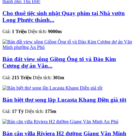
Cho thuê tiệc sinh nhật Quay phim tại Nhà vườn
Long Phước thành...
Giá:
1 Triệu
Diện tích:
9000m
Bán đất view sông Giồng Ông tố và Đảo Kim
Cương dự án Văn...
Giá:
215 Triệu
Diện tích:
301m
Bán biệt thự song lập Lucasta Khang Điền giá tốt
Giá:
17 Tỷ
Diện tích:
175m
Bán căn villa Riviera H2 đường Giang Văn Minh