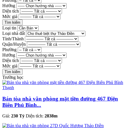
Phường
Hướng
Diện tích
Mức giá
Loại tin
Loại nhà đất
Tỉnh/Thành
Quận/Huyện
Phường
Hướng
Diện tích
Mức giá
Trường học
Bán tòa nhà văn phòng mặt tiền đường 467 Điện
Biên Phủ Bình...
Giá:
230 Tỷ
Diện tích:
2838m