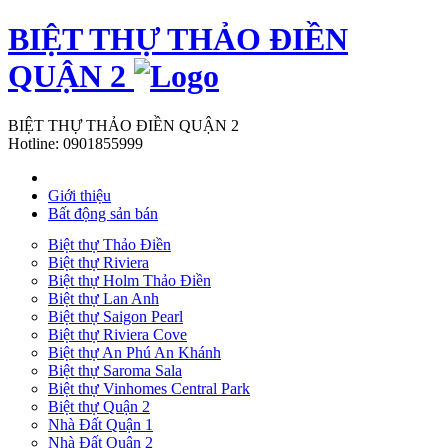
BIỆT THỰ THẢO ĐIỀN
QUẬN 2
BIỆT THỰ THẢO ĐIỀN QUẬN 2
Hotline:
0901855999
Giới thiệu
Bất động sản bán
Biệt thự Thảo Điền
Biệt thự Riviera
Biệt thự Holm Thảo Điền
Biệt thự Lan Anh
Biệt thự Saigon Pearl
Biệt thự Riviera Cove
Biệt thự An Phú An Khánh
Biệt thự Saroma Sala
Biệt thự Vinhomes Central Park
Biệt thự Quận 2
Nhà Đất Quận 1
Nhà Đất Quận 2