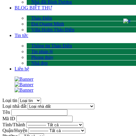
Nhà đất Bình Dương
BLOG BIỆT THỰ
Thảo Điền
Đại Quang Minh
Villa Holm Thảo Điền
Tin tức
Thông tin Thảo Điền
Tin pháp lý
Phong thủy
Nhà đẹp
Liên hệ
Loại tin
Loại nhà đất
Tên
Mã ID
Tỉnh/Thành
Quận/Huyện