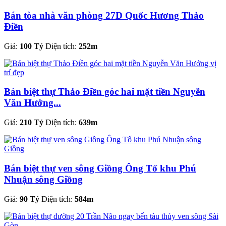
Bán tòa nhà văn phòng 27D Quốc Hương Thảo
Điền
Giá:
100 Tỷ
Diện tích:
252m
Bán biệt thự Thảo Điền góc hai mặt tiền Nguyễn
Văn Hưởng...
Giá:
210 Tỷ
Diện tích:
639m
Bán biệt thự ven sông Giồng Ông Tố khu Phú
Nhuận sông Giồng
Giá:
90 Tỷ
Diện tích:
584m