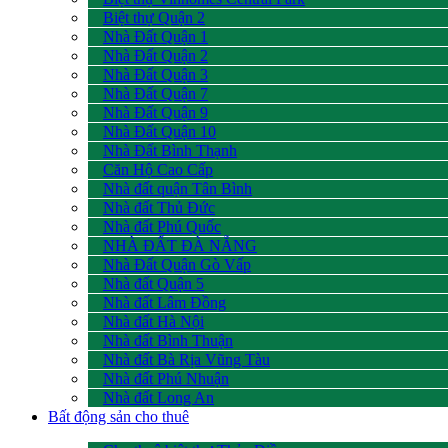
Biệt thự Quận 2
Nhà Đất Quận 1
Nhà Đất Quận 2
Nhà Đất Quận 3
Nhà Đất Quận 7
Nhà Đất Quận 9
Nhà Đất Quận 10
Nhà Đất Bình Thạnh
Căn Hộ Cao Cấp
Nhà đất quận Tân Bình
Nhà đất Thủ Đức
Nhà đất Phú Quốc
NHÀ ĐẤT ĐÀ NẴNG
Nhà Đất Quận Gò Vấp
Nhà đất Quận 5
Nhà đất Lâm Đồng
Nhà đất Hà Nội
Nhà đất Bình Thuận
Nhà đất Bà Rịa Vũng Tàu
Nhà đất Phú Nhuận
Nhà đất Long An
Bất động sản cho thuê