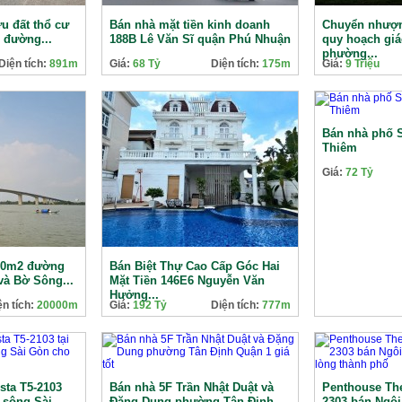
u đất thổ cư
Bán nhà mặt tiền kinh doanh
Chuyển nhượn
5 đường...
188B Lê Văn Sĩ quận Phú Nhuận
quy hoạch giá
phường...
Diện tích:
891m
Giá:
68 Tỷ
Diện tích:
175m
Giá:
9 Triệu
Bán nhà phố S
Thiêm
Giá:
72 Tỷ
000m2 đường
Bán Biệt Thự Cao Cấp Góc Hai
và Bờ Sông...
Mặt Tiền 146E6 Nguyễn Văn
Hưởng...
ện tích:
20000m
Giá:
192 Tỷ
Diện tích:
777m
sta T5-2103
Bán nhà 5F Trần Nhật Duật và
Penthouse The
w sông Sài
Đặng Dung phường Tân Định...
2303 bán Ngô