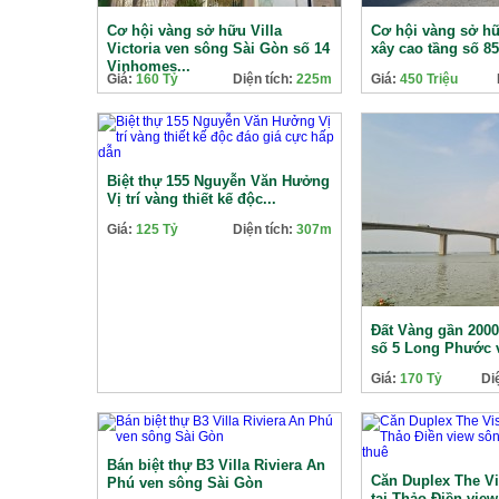
Cơ hội vàng sở hữu Villa
Cơ hội vàng sở hữ
Victoria ven sông Sài Gòn số 14
xây cao tầng số 8
Vinhomes...
Giá:
160 Tỷ
Diện tích:
225m
Giá:
450 Triệu
Biệt thự 155 Nguyễn Văn Hưởng
Vị trí vàng thiết kế độc...
Giá:
125 Tỷ
Diện tích:
307m
Đất Vàng gần 20
số 5 Long Phước 
Giá:
170 Tỷ
Di
Bán biệt thự B3 Villa Riviera An
Căn Duplex The Vi
Phú ven sông Sài Gòn
tại Thảo Điền vie