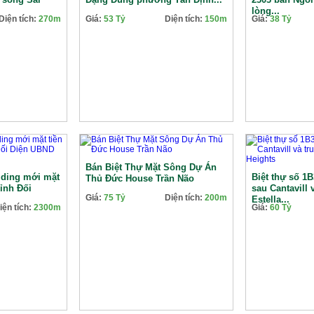
lòng...
Diện tích:
270m
Giá:
53 Tỷ
Diện tích:
150m
Giá:
38 Tỷ
Bán Biệt Thự Mặt Sông Dự Án
lding mới mặt
Biệt thự số 1
Thủ Đức House Trần Não
ỉnh Đối
sau Cantavill 
Giá:
75 Tỷ
Diện tích:
200m
Estella...
iện tích:
2300m
Giá:
60 Tỷ