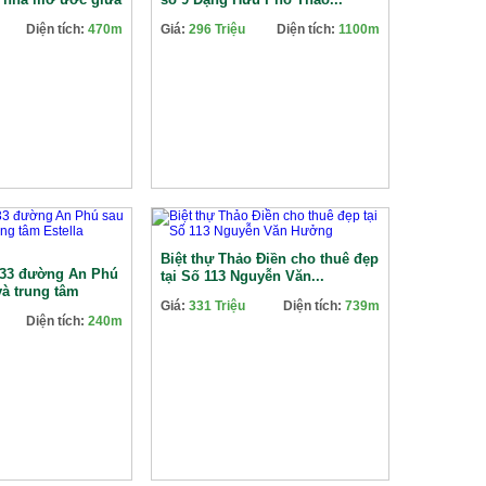
Diện tích:
470m
Giá:
296 Triệu
Diện tích:
1100m
Biệt thự Thảo Điền cho thuê đẹp
B33 đường An Phú
tại Số 113 Nguyễn Văn...
và trung tâm
Giá:
331 Triệu
Diện tích:
739m
Diện tích:
240m