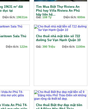
g 19631 m² đất
Tìm Mua Biệt Thự Riviera An
o dục tại
Phú hay Villa Riviera An Phú
hãy liên hệ...
Diện tích:
19631m
Giá:
108 Tỷ
Diện tích:
600m
aritown Sala Thủ
Cho thuê nhà mặt tiền số 722
đường Sư Vạn Hạnh Quận 10
Diện tích:
122m
Giá:
390 Triệu
Diện tích:
1100m
 Vista An Phú T4-
Cho thuê Biệt thự đẹp mặt tiền
i nhà mơ ước giữa
số 9 Đặng Hữu Phổ Thảo...